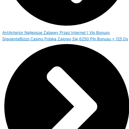
Ant
Anterior
Najlepsze Zabawy Przez Internet I Vip Bonusy
Siguiente
Bizzo Casino Polska Zaloguj Się 6250 Pln Bonusu + 125 Ds