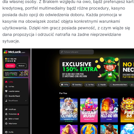
dla własnej osoby. Z Brakiem względu na owo, bądź preferujesz kar
kredytową, portfel multimedialny bądź różne procedury, kasyno
posiada dużo opcji do odwiedzenia doboru. Każda promocja w
kasynie ma obowiązek zostać objęta konkretnymi warunkami
użytkowania. Dzięki nim gracz posiada pewność, z czym wiąże się
dana propozycja i odrzucić natrafia na żadne nieprzewidziane
sytuacje.