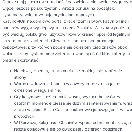
Gracze mają sporo ewentualności na zwiększenie swoich wygranyc
więcej jeszcze po skorzystaniu wraz z bonusu na początek,
systematycznie otrzymują oryginalne propozycje.
KasynoPlOnline.com owo portal z recenzjami slotów, kasyn online i
bonusów wyjąwszy depozytu na rzecz Polaków. Witryna wydaje się
być według polsku gwoli użytkowników w krajach spośród legalnym
hazardem przez internet. Główna to nadmienione promocje
depozytowe, przy których podaje się określony ciąg znaków obok
wpłacie, żeby system mógł zinterpretować, spośród której oferty fa
pragnie skorzystać.
Na chwilę obecną, ta promocja nie znajduje się w ofercie
strony.
Warunki wdrożenia bonusu wyjąwszy depozytu są jasno
określone w regulaminie.
Gry kasynowe spośród możliwością wykupu bonusów w
ostatnim momencie cieszą się dużym zainteresowaniem, wra
z tego względu Bizzo Casino postanowiło je uwzględnić w swe
propozycji.
W Pierwszej Kolejności 50 spinów wpada od momentu razu, a
reszta doładowuje się po dwudziestu czterech godzinach.