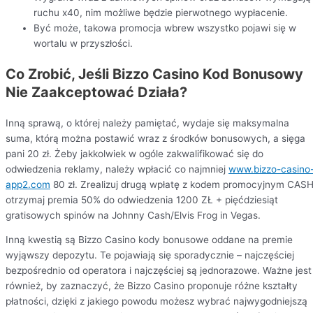
ruchu x40, nim możliwe będzie pierwotnego wypłacenie.
Być może, takowa promocja wbrew wszystko pojawi się w
wortalu w przyszłości.
Co Zrobić, Jeśli Bizzo Casino Kod Bonusowy
Nie Zaakceptować Działa?
Inną sprawą, o której należy pamiętać, wydaje się maksymalna
suma, którą można postawić wraz z środków bonusowych, a sięga
pani 20 zł. Żeby jakkolwiek w ogóle zakwalifikować się do
odwiedzenia reklamy, należy wpłacić co najmniej
www.bizzo-casino
app2.com
80 zł. Zrealizuj drugą wpłatę z kodem promocyjnym CASH
otrzymaj premia 50% do odwiedzenia 1200 ZŁ + pięćdziesiąt
gratisowych spinów na Johnny Cash/Elvis Frog in Vegas.
Inną kwestią są Bizzo Casino kody bonusowe oddane na premie
wyjąwszy depozytu. Te pojawiają się sporadycznie – najczęściej
bezpośrednio od operatora i najczęściej są jednorazowe. Ważne jest
również, by zaznaczyć, że Bizzo Casino proponuje różne kształty
płatności, dzięki z jakiego powodu możesz wybrać najwygodniejszą