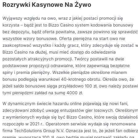
Rozrywki Kasynowe Na Żywo
Wyjąwszy względu na owo, wraz z jakiej postaci promocji się
korzysta – bądź jest to Bizzo Casino system kodowania bonusowy
bez depozytu, bądź oferta powitalna, zawsze powinno się sprawdzić
wszystkie wzory bonusowe. Oferta pieniężna na start owo nie
zaakceptować wszystko i każdy gracz, który zdecyduje się zostać 
Bizzo Casino na dłużej, musi mieć dostęp do odwiedzenia
pozostałych atrakcyjnych promocji. Twórcy postawili na dwie
podstawowe propozycji odnawialne, które zapewniają bezpłatne
spiny i premia pieniężny. Wszelkie pieniądze określone mianem
bonusu podlegają warunkowi 40-krotnego obrotu. Określa owo, że
jeżeli saldo bonusowe sięga przykładowo 100 zł, owo należy postaw
tymi pieniędzmi zakład na sumę 4000 zł.
W dynamicznym świecie hazardu online pojawiają się nowi fani,
zdecydowani zdobyć uwagę entuzjastów gier losowych. Określony
z wymienionych wydaje się być Bizzo Casino, które swoją działalno
rozpoczęło w 2021 r.. Operatorem serwisie wydaje się renomowana
firma TechSolutions Group N.V. Oznacza jest to, że jeżeli fan odbier
premię, wynoszącą 100 zł, owo będzie musiał postawić zakłady na