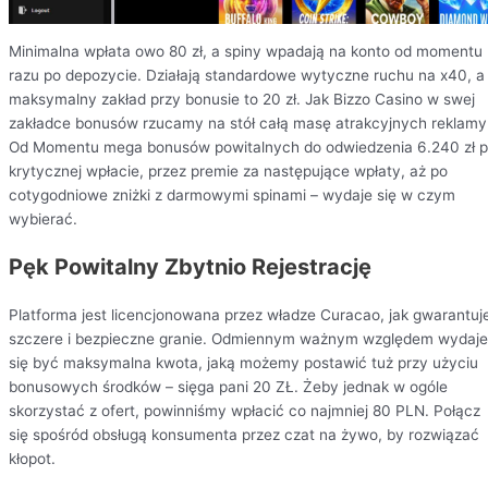
Minimalna wpłata owo 80 zł, a spiny wpadają na konto od momentu
razu po depozycie. Działają standardowe wytyczne ruchu na x40, a
maksymalny zakład przy bonusie to 20 zł. Jak Bizzo Casino w swej
zakładce bonusów rzucamy na stół całą masę atrakcyjnych reklamy
Od Momentu mega bonusów powitalnych do odwiedzenia 6.240 zł 
krytycznej wpłacie, przez premie za następujące wpłaty, aż po
cotygodniowe zniżki z darmowymi spinami – wydaje się w czym
wybierać.
Pęk Powitalny Zbytnio Rejestrację
Platforma jest licencjonowana przez władze Curacao, jak gwarantuj
szczere i bezpieczne granie. Odmiennym ważnym względem wydaje
się być maksymalna kwota, jaką możemy postawić tuż przy użyciu
bonusowych środków – sięga pani 20 ZŁ. Żeby jednak w ogóle
skorzystać z ofert, powinniśmy wpłacić co najmniej 80 PLN. Połącz
się spośród obsługą konsumenta przez czat na żywo, by rozwiązać
kłopot.