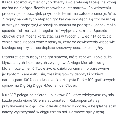
Każda spośród wymienionych dzierży swoją własną tabelę, na której
można na bieżąco śledzić zestawienia internautów. Po wdrożeniu
propozycje na początek przychodzi termin na dalsze promocje. Wra
Z reguły na dalszych etapach gry kasyna udostępniają trochę mniej
atrakcyjne propozycji w relacji do bonusu na początek, jednak możn
spośród nich korzystać regularnie i wyjąwszy zakresu. Spośród
obydwu ofert można korzystać raz w tygodniu, więc nikt odrzucić
winien mieć kłopotu wraz z naszym, żeby do odwiedzenia właściwie
każdego depozytu móc dopisać rzeczowy dodatek pieniężny.
Starburst jest to klasyczna gra slotowa, która zapewni Tobie dużo
błyszczących i kolorowych zwycięstw. A Mega Moolah owo gra,
która może zmienić Twoje życie, dzięki ogromnym progresywnym
jackpotom. Zarejestruj się, zrealizuj główny depozyt i odbierz
nadprogram 100% do odwiedzenia czterysta PLN +100 gratisowych
spinów na Dig Dig Digger/Mechanical Clover.
Klub VIP polega na zbieraniu punktów CP, które zdobywasz zbytnio
każde postawione 50 zł na automatach. Rekompensaty są
przyznawane w ciągu dwudziestu czterech godzin, a bezpłatne spin
należy wykorzystać w ciągu trzech dni. Darmowe spiny będą