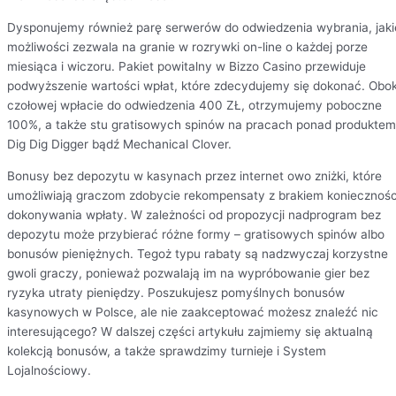
Dysponujemy również parę serwerów do odwiedzenia wybrania, jaki
możliwości zezwala na granie w rozrywki on-line o każdej porze
miesiąca i wiczoru. Pakiet powitalny w Bizzo Casino przewiduje
podwyższenie wartości wpłat, które zdecydujemy się dokonać. Obo
czołowej wpłacie do odwiedzenia 400 ZŁ, otrzymujemy poboczne
100%, a także stu gratisowych spinów na pracach ponad produktem
Dig Dig Digger bądź Mechanical Clover.
Bonusy bez depozytu w kasynach przez internet owo zniżki, które
umożliwiają graczom zdobycie rekompensaty z brakiem koniecznośc
dokonywania wpłaty. W zależności od propozycji nadprogram bez
depozytu może przybierać różne formy – gratisowych spinów albo
bonusów pieniężnych. Tegoż typu rabaty są nadzwyczaj korzystne
gwoli graczy, ponieważ pozwalają im na wypróbowanie gier bez
ryzyka utraty pieniędzy. Poszukujesz pomyślnych bonusów
kasynowych w Polsce, ale nie zaakceptować możesz znaleźć nic
interesującego? W dalszej części artykułu zajmiemy się aktualną
kolekcją bonusów, a także sprawdzimy turnieje i System
Lojalnościowy.