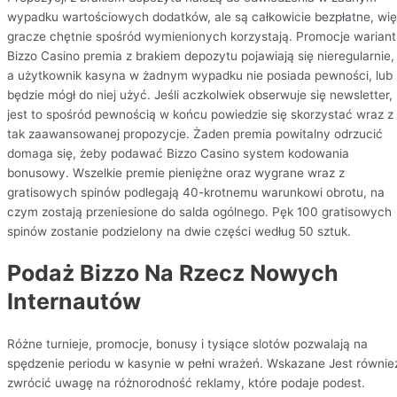
wypadku wartościowych dodatków, ale są całkowicie bezpłatne, wi
gracze chętnie spośród wymienionych korzystają. Promocje warian
Bizzo Casino premia z brakiem depozytu pojawiają się nieregularnie,
a użytkownik kasyna w żadnym wypadku nie posiada pewności, lub
będzie mógł do niej użyć. Jeśli aczkolwiek obserwuje się newsletter,
jest to spośród pewnością w końcu powiedzie się skorzystać wraz z
tak zaawansowanej propozycje. Żaden premia powitalny odrzucić
domaga się, żeby podawać Bizzo Casino system kodowania
bonusowy. Wszelkie premie pieniężne oraz wygrane wraz z
gratisowych spinów podlegają 40-krotnemu warunkowi obrotu, na
czym zostają przeniesione do salda ogólnego. Pęk 100 gratisowych
spinów zostanie podzielony na dwie części według 50 sztuk.
Podaż Bizzo Na Rzecz Nowych
Internautów
Różne turnieje, promocje, bonusy i tysiące slotów pozwalają na
spędzenie periodu w kasynie w pełni wrażeń. Wskazane Jest równie
zwrócić uwagę na różnorodność reklamy, które podaje podest.