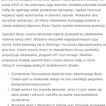
sumę 4000 zł. Na dokonaniu tego warunku wszelkie pozostałe środk
trafią do ogólnego salda (prawdziwe pieniądze) i będzie można je
wypłacić bądź wykorzystać w dowolny sposób. Wskazane Jest
wyraźnie zaznaczyć, że oferty odnawialne wymagają podania w
czasie realizacji depozytu Bizzo Casino system kodowania promocji.
Operator Bizzo Casino niezwykle mądrze podszedł do odwiedzenia
robienia sekcji ofert. Wybrano wszystkie najpopularniejsze typy
premii, które pojawiają się w iGamingu i na prostu zaproponowano je
graczom. Zatem można liczyć na standardowy bonus powitalny,
propozycje odnawialne, program VIP oraz turnieje. Niektóre
propozycji działają spośród Bizzo Casino bonus code, a różne
odrzucić wymagają żadnych dodatkowych działań.
Zamierzenie Skorzystania spośród kodu reklamowego Bizzo
Casino jest to doskonała okazja na rzecz każdego pasjonata
komputerów kasynowych.
Dzięki wstecz fan posiada pewność, wraz z czym wiąże się
dana podaż i odrzucić natrafia na żadne nieprzewidziane
wydarzenia.
Wygrane wraz z darmowych spinów oraz bonusów wymagają