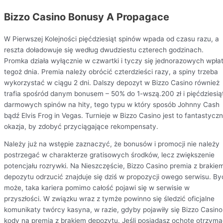
Bizzo Casino Bonusy A Propagace
W Pierwszej Kolejności pięćdziesiąt spinów wpada od czasu razu, a
reszta doładowuje się według dwudziestu czterech godzinach.
Promka działa wyłącznie w czwartki i tyczy się jednorazowych wpła
tegoż dnia. Premia należy obrócić czterdzieści razy, a spiny trzeba
wykorzystać w ciągu 2 dni. Dalszy depozyt w Bizzo Casino również
trafia spośród danym bonusem – 50% do 1-wszą.200 zł i pięćdziesią
darmowych spinów na hity, tego typu w który sposób Johnny Cash
bądź Elvis Frog in Vegas. Turnieje w Bizzo Casino jest to fantastycz
okazja, by zdobyć przyciągające rekompensaty.
Należy już na wstępie zaznaczyć, że bonusów i promocji nie należy
postrzegać w charakterze gratisowych środków, lecz zwiększenie
potencjału rozrywki. Na Nieszczęście, Bizzo Casino premia z brakie
depozytu odrzucić znajduje się dziś w propozycji owego serwisu. By
może, taka kariera pomimo całość pojawi się w serwisie w
przyszłości. W związku wraz z tymże powinno się śledzić oficjalne
komunikaty twórcy kasyna, w razie, gdyby pojawiły się Bizzo Casino
kody na premia z brakiem depozytu. Jeśli posiadasz ochotę otrzym