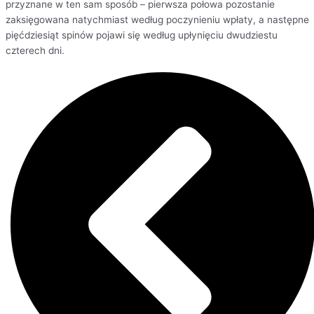
przyznane w ten sam sposób – pierwsza połowa pozostanie
zaksięgowana natychmiast według poczynieniu wpłaty, a następne
pięćdziesiąt spinów pojawi się według upłynięciu dwudziestu
czterech dni.