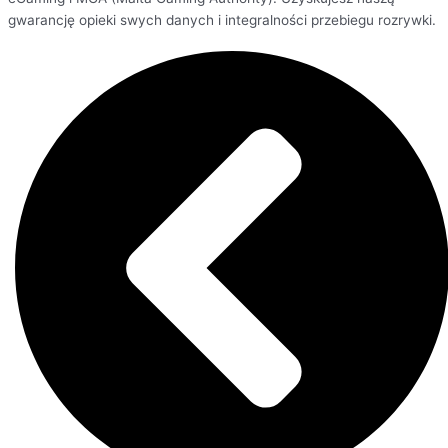
gwarancję opieki swych danych i integralności przebiegu rozrywki.