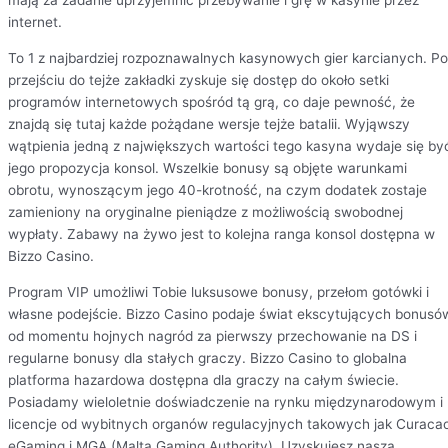
mają za zadanie uprzyjemnić przebywanie i grę w kasynie przez
internet.
To 1 z najbardziej rozpoznawalnych kasynowych gier karcianych. Po
przejściu do tejże zakładki zyskuje się dostęp do około setki
programów internetowych spośród tą grą, co daje pewność, że
znajdą się tutaj każde pożądane wersje tejże batalii. Wyjąwszy
wątpienia jedną z największych wartości tego kasyna wydaje się by
jego propozycja konsol. Wszelkie bonusy są objęte warunkami
obrotu, wynoszącym jego 40-krotność, na czym dodatek zostaje
zamieniony na oryginalne pieniądze z możliwością swobodnej
wypłaty. Zabawy na żywo jest to kolejna ranga konsol dostępna w
Bizzo Casino.
Program VIP umożliwi Tobie luksusowe bonusy, przełom gotówki i
własne podejście. Bizzo Casino podaje świat ekscytujących bonusó
od momentu hojnych nagród za pierwszy przechowanie na DS i
regularne bonusy dla stałych graczy. Bizzo Casino to globalna
platforma hazardowa dostępna dla graczy na całym świecie.
Posiadamy wieloletnie doświadczenie na rynku międzynarodowym i
licencje od wybitnych organów regulacyjnych takowych jak Curaca
eGaming i MGA (Malta Gaming Authority). Uzyskujesz naszą