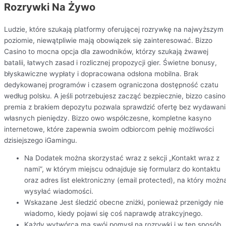
Rozrywki Na Żywo
Ludzie, które szukają platformy oferującej rozrywkę na najwyższym
poziomie, niewątpliwie mają obowiązek się zainteresować. Bizzo
Casino to mocna opcja dla zawodników, którzy szukają żwawej
batalii, łatwych zasad i rozlicznej propozycji gier. Świetne bonusy,
błyskawiczne wypłaty i dopracowana odsłona mobilna. Brak
dedykowanej programów i czasem ograniczona dostępność czatu
według polsku. A jeśli potrzebujesz zacząć bezpiecznie, bizzo casino
premia z brakiem depozytu pozwala sprawdzić ofertę bez wydawan
własnych pieniędzy. Bizzo owo współczesne, kompletne kasyno
internetowe, które zapewnia swoim odbiorcom pełnię możliwości
dzisiejszego iGamingu.
Na Dodatek można skorzystać wraz z sekcji „Kontakt wraz z
nami”, w którym miejscu odnajduje się formularz do kontaktu
oraz adres list elektroniczny (email protected), na który możn
wysyłać wiadomości.
Wskazane Jest śledzić obecne zniżki, ponieważ przenigdy nie
wiadomo, kiedy pojawi się coś naprawdę atrakcyjnego.
Każdy wytwórca ma swój pomysł na rozrywki i w ten sposób