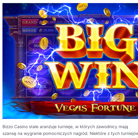
Bizzo Casino stale aranżuje turnieje, w których zawodnicy mają
szansę na wygranie pomocniczych nagród. Niektóre z tych turniejó