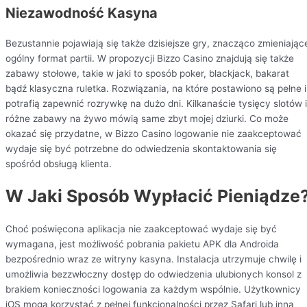
Niezawodność Kasyna
Bezustannie pojawiają się także dzisiejsze gry, znacząco zmieniając
ogólny format partii. W propozycji Bizzo Casino znajdują się także
zabawy stołowe, takie w jaki to sposób poker, blackjack, bakarat
bądź klasyczna ruletka. Rozwiązania, na które postawiono są pełne i
potrafią zapewnić rozrywkę na dużo dni. Kilkanaście tysięcy slotów i
różne zabawy na żywo mówią same zbyt mojej dziurki. Co może
okazać się przydatne, w Bizzo Casino logowanie nie zaakceptować
wydaje się być potrzebne do odwiedzenia skontaktowania się
spośród obsługą klienta.
W Jaki Sposób Wypłacić Pieniądze
Choć poświęcona aplikacja nie zaakceptować wydaje się być
wymagana, jest możliwość pobrania pakietu APK dla Androida
bezpośrednio wraz ze witryny kasyna. Instalacja utrzymuje chwilę i
umożliwia bezzwłoczny dostęp do odwiedzenia ulubionych konsol z
brakiem konieczności logowania za każdym wspólnie. Użytkownicy
iOS mogą korzystać z pełnej funkcjonalności przez Safari lub inną