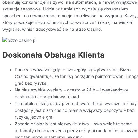
obejmują konkurencje na żywo, na automatach, a nawet wyjątkowe
sytuacje sezonowe. Udział w turniejach wydaje się doskonałym
sposobem na równoczesne emocje i możliwości na wygraną. Każdy,
który poszukuje niezapomnianych doświadczeń i okazji na wielkie
wygrane, winien zdecydować się na Bizzo Casino.
Doskonała Obsługa Klienta
Podczas wówczas gdy te szczegóły są wytwarzane, Bizzo
Casino gwarantuje, że fani są porządnie poinformowani i mog
grać bez ryzyka.
Na plus szybkie wypłaty – często w 24 h – i weekendowy
cashback i cotygodniowy reload.
To rzetelna okazja, aby przetestować ofertę, zwłaszcza kiedy
dostępny jest bizzo casino premia wyjąwszy depozytu – bez
ryzyka, jedynie gra.
Zasada działania jest niezwykle łatwa – owo wciąż te same
automaty do odwiedzenia gier z różnymi rundami bonusowymi
lecz fan może je samemu wykupić.