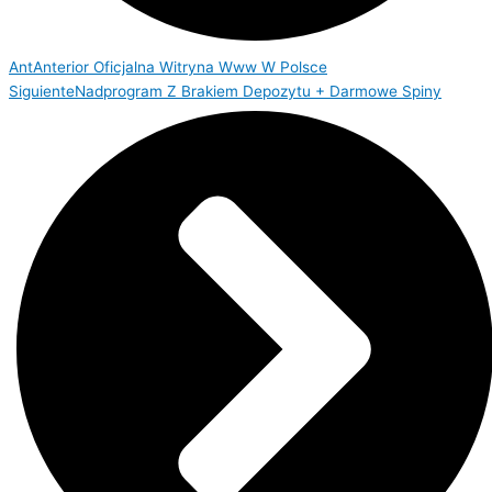
Ant
Anterior
Oficjalna Witryna Www W Polsce
Siguiente
Nadprogram Z Brakiem Depozytu + Darmowe Spiny