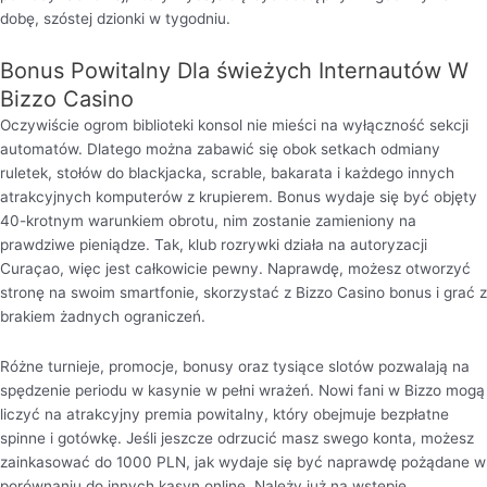
dobę, szóstej dzionki w tygodniu.
Bonus Powitalny Dla świeżych Internautów W
Bizzo Casino
Oczywiście ogrom biblioteki konsol nie mieści na wyłączność sekcji
automatów. Dlatego można zabawić się obok setkach odmiany
ruletek, stołów do blackjacka, scrable, bakarata i każdego innych
atrakcyjnych komputerów z krupierem. Bonus wydaje się być objęty
40-krotnym warunkiem obrotu, nim zostanie zamieniony na
prawdziwe pieniądze. Tak, klub rozrywki działa na autoryzacji
Curaçao, więc jest całkowicie pewny. Naprawdę, możesz otworzyć
stronę na swoim smartfonie, skorzystać z Bizzo Casino bonus i grać z
brakiem żadnych ograniczeń.
Różne turnieje, promocje, bonusy oraz tysiące slotów pozwalają na
spędzenie periodu w kasynie w pełni wrażeń. Nowi fani w Bizzo mogą
liczyć na atrakcyjny premia powitalny, który obejmuje bezpłatne
spinne i gotówkę. Jeśli jeszcze odrzucić masz swego konta, możesz
zainkasować do 1000 PLN, jak wydaje się być naprawdę pożądane w
porównaniu do innych kasyn online. Należy już na wstępie