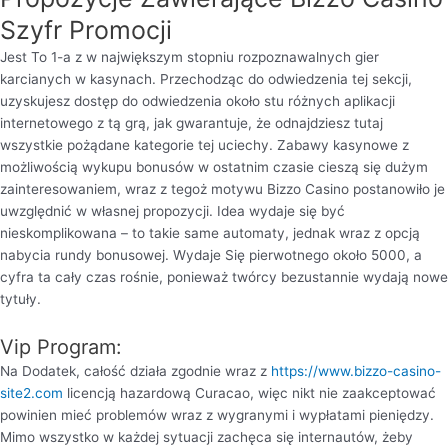
Szyfr Promocji
Jest To 1-a z w największym stopniu rozpoznawalnych gier
karcianych w kasynach. Przechodząc do odwiedzenia tej sekcji,
uzyskujesz dostęp do odwiedzenia około stu różnych aplikacji
internetowego z tą grą, jak gwarantuje, że odnajdziesz tutaj
wszystkie pożądane kategorie tej uciechy. Zabawy kasynowe z
możliwością wykupu bonusów w ostatnim czasie cieszą się dużym
zainteresowaniem, wraz z tegoż motywu Bizzo Casino postanowiło je
uwzględnić w własnej propozycji. Idea wydaje się być
nieskomplikowana – to takie same automaty, jednak wraz z opcją
nabycia rundy bonusowej. Wydaje Się pierwotnego około 5000, a
cyfra ta cały czas rośnie, ponieważ twórcy bezustannie wydają nowe
tytuły.
Vip Program:
Na Dodatek, całość działa zgodnie wraz z
https://www.bizzo-casino-
site2.com
licencją hazardową Curacao, więc nikt nie zaakceptować
powinien mieć problemów wraz z wygranymi i wypłatami pieniędzy.
Mimo wszystko w każdej sytuacji zachęca się internautów, żeby