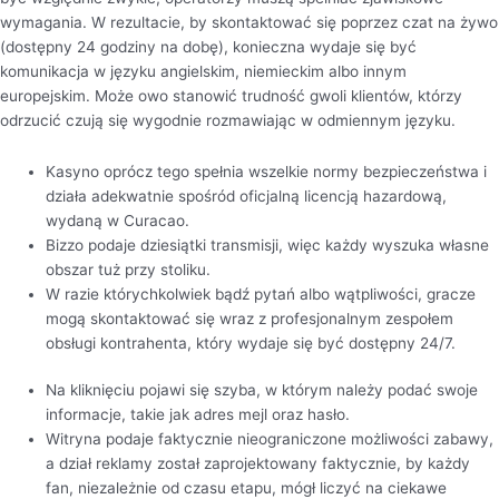
wymagania. W rezultacie, by skontaktować się poprzez czat na żywo
(dostępny 24 godziny na dobę), konieczna wydaje się być
komunikacja w języku angielskim, niemieckim albo innym
europejskim. Może owo stanowić trudność gwoli klientów, którzy
odrzucić czują się wygodnie rozmawiając w odmiennym języku.
Kasyno oprócz tego spełnia wszelkie normy bezpieczeństwa i
działa adekwatnie spośród oficjalną licencją hazardową,
wydaną w Curacao.
Bizzo podaje dziesiątki transmisji, więc każdy wyszuka własne
obszar tuż przy stoliku.
W razie którychkolwiek bądź pytań albo wątpliwości, gracze
mogą skontaktować się wraz z profesjonalnym zespołem
obsługi kontrahenta, który wydaje się być dostępny 24/7.
Na kliknięciu pojawi się szyba, w którym należy podać swoje
informacje, takie jak adres mejl oraz hasło.
Witryna podaje faktycznie nieograniczone możliwości zabawy,
a dział reklamy został zaprojektowany faktycznie, by każdy
fan, niezależnie od czasu etapu, mógł liczyć na ciekawe