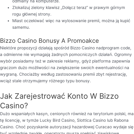
odmiany na komputerze.
Zlokalizuj zielony klawisz „Dołącz teraz” w prawym górnym
rogu głównej strony.
Miast oczekiwać więc na wylosowanie premii, można ją kupić
samemu.
Bizzo Casino Bonusy A Promoakce
Niektóre propozycji działają spośród Bizzo Casino nadprogram code,
a odmienne nie wymagają żadnych pomocniczych działań. Ogromny
wybór posiadamy też w zakresie reklamy, gdyż platforma zapewnia
graczom dużo możliwości na zwiększenie swoich ewentualności na
wygraną. Chociażby według zastosowaniu premii zbyt rejestrację,
wciąż stale otrzymujemy różnego typu bonusy.
Jak Zarejestrować Konto W Bizzo
Casino?
Dużo wspaniałych kasyn, cenionych również na terytorium polski, ma
tę licencję, w tymże Lucky Bird Casino, Slottica Casino lub Rabona
Casino. Choć pozyskanie autoryzacji hazardowej Curacao wydaje się
być względnie zwykłe, operatorzy muszą spełniać zjawiskowe