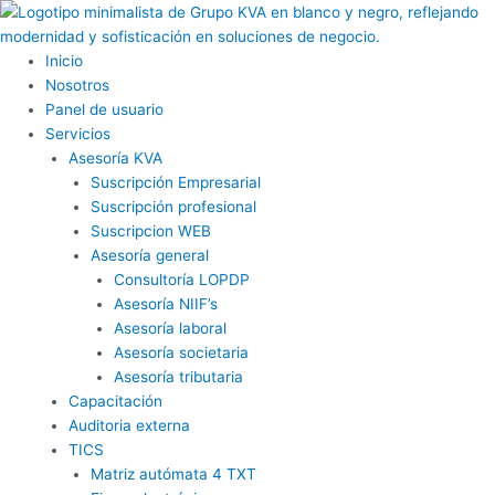
Ir
al
contenido
Inicio
Nosotros
Panel de usuario
Servicios
Asesoría KVA
Suscripción Empresarial
Suscripción profesional
Suscripcion WEB
Asesoría general
Consultoría LOPDP
Asesoría NIIF’s
Asesoría laboral
Asesoría societaria
Asesoría tributaria
Capacitación
Auditoria externa
TICS
Matriz autómata 4 TXT