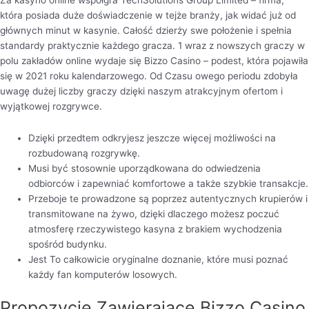
Za kasyno online współgra TechSolutions Group Limited – firma,
która posiada duże doświadczenie w tejże branży, jak widać już od
głównych minut w kasynie. Całość dzierży swe położenie i spełnia
standardy praktycznie każdego gracza. 1 wraz z nowszych graczy w
polu zakładów online wydaje się Bizzo Casino – podest, która pojawiła
się w 2021 roku kalendarzowego. Od Czasu owego periodu zdobyła
uwagę dużej liczby graczy dzięki naszym atrakcyjnym ofertom i
wyjątkowej rozgrywce.
Dzięki przedtem odkryjesz jeszcze więcej możliwości na
rozbudowaną rozgrywkę.
Musi być stosownie uporządkowana do odwiedzenia
odbiorców i zapewniać komfortowe a także szybkie transakcje.
Przeboje te prowadzone są poprzez autentycznych krupierów i
transmitowane na żywo, dzięki dlaczego możesz poczuć
atmosferę rzeczywistego kasyna z brakiem wychodzenia
spośród budynku.
Jest To całkowicie oryginalne doznanie, które musi poznać
każdy fan komputerów losowych.
Propozycje Zawierające Bizzo Casino