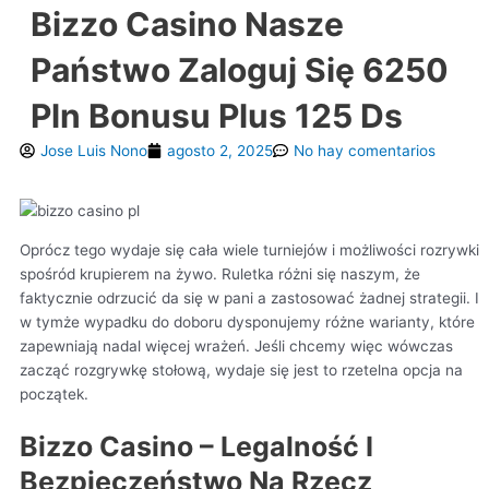
Bizzo Casino Nasze
Państwo Zaloguj Się 6250
Pln Bonusu Plus 125 Ds
Jose Luis Nono
agosto 2, 2025
No hay comentarios
Oprócz tego wydaje się cała wiele turniejów i możliwości rozrywki
spośród krupierem na żywo. Ruletka różni się naszym, że
faktycznie odrzucić da się w pani a zastosować żadnej strategii. I
w tymże wypadku do doboru dysponujemy różne warianty, które
zapewniają nadal więcej wrażeń. Jeśli chcemy więc wówczas
zacząć rozgrywkę stołową, wydaje się jest to rzetelna opcja na
początek.
Bizzo Casino – Legalność I
Bezpieczeństwo Na Rzecz