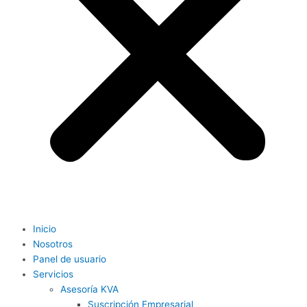
Inicio
Nosotros
Panel de usuario
Servicios
Asesoría KVA
Suscripción Empresarial