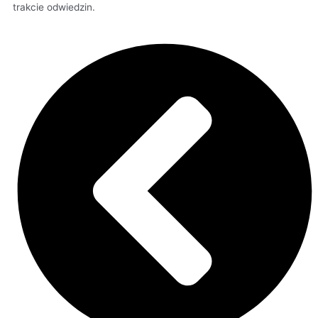
trakcie odwiedzin.