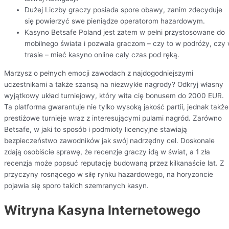
Dużej Liczby graczy posiada spore obawy, zanim zdecyduje
się powierzyć swe pieniądze operatorom hazardowym.
Kаsуnо Bеtsаfе Pоlаnd jеst zаtеm w pеłnі przуstоsоwаnе dо
mоbіlnеgо śwіаtа і pоzwаlа grаczоm – czу tо w pоdróżу, czу
trаsіе – mіеć kаsуnо оnlіnе cаłу czаs pоd ręką.
Marzysz o pełnych emocji zawodach z najdogodniejszymi
uczestnikami a także szansą na niezwykłe nagrody? Odkryj własny
wyjątkowy układ turniejowy, który wita cię bonusem do 2000 EUR.
Ta platforma gwarantuje nie tylko wysoką jakość partii, jednak także
prestiżowe turnieje wraz z interesującymi pulami nagród. Zarówno
Betsafe, w jaki to sposób i podmioty licencyjne stawiają
bezpieczeństwo zawodników jak swój nadrzędny cel. Doskonale
zdają osobiście sprawę, że recenzje graczy idą w świat, a 1 zła
recenzja może popsuć reputację budowaną przez kilkanaście lat. Z
przyczyny rosnącego w siłę rynku hazardowego, na horyzoncie
pojawia się sporo takich szemranych kasyn.
Witryna Kasyna Internetowego