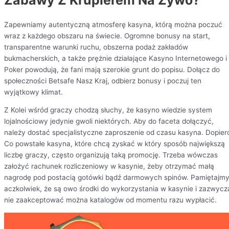
Zapewniamy autentyczną atmosferę kasyna, którą można poczuć
wraz z każdego obszaru na świecie. Ogromne bonusy na start,
transparentne warunki ruchu, obszerna podaż zakładów
bukmacherskich, a także prężnie działające Kasyno Internetowego i
Poker powodują, że fani mają szerokie grunt do popisu. Dołącz do
społeczności Betsafe Nasz Kraj, odbierz bonusy i poczuj ten
wyjątkowy klimat.
Z Kolei wśród graczy chodzą słuchy, że kasyno wiedzie system
lojalnościowy jedynie gwoli niektórych. Aby do faceta dołączyć,
należy dostać specjalistyczne zaproszenie od czasu kasyna. Dopier
Co powstałe kasyna, które chcą zyskać w który sposób największą
liczbę graczy, często organizują taką promocję. Trzeba wówczas
założyć rachunek rozliczeniowy w kasynie, żeby otrzymać małą
nagrodę pod postacią gotówki bądź darmowych spinów. Pamiętajm
aczkolwiek, że są owo środki do wykorzystania w kasynie i zazwycz
nie zaakceptować można katalogów od momentu razu wypłacić.