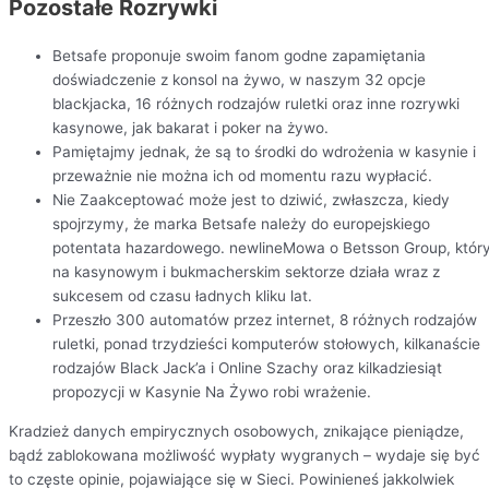
Pozostałe Rozrywki
Betsafe proponuje swoim fanom godne zapamiętania
doświadczenie z konsol na żywo, w naszym 32 opcje
blackjacka, 16 różnych rodzajów ruletki oraz inne rozrywki
kasynowe, jak bakarat i poker na żywo.
Pamiętajmy jednak, że są to środki do wdrożenia w kasynie i
przeważnie nie można ich od momentu razu wypłacić.
Nie Zaakceptować może jest to dziwić, zwłaszcza, kiedy
spojrzymy, że marka Betsafe należy do europejskiego
potentata hazardowego. newlineMowa o Betsson Group, któr
na kasynowym i bukmacherskim sektorze działa wraz z
sukcesem od czasu ładnych kliku lat.
Przeszło 300 automatów przez internet, 8 różnych rodzajów
ruletki, ponad trzydzieści komputerów stołowych, kilkanaście
rodzajów Black Jack’a i Online Szachy oraz kilkadziesiąt
propozycji w Kasynie Na Żywo robi wrażenie.
Kradzież danych empirycznych osobowych, znikające pieniądze,
bądź zablokowana możliwość wypłaty wygranych – wydaje się być
to częste opinie, pojawiające się w Sieci. Powinieneś jakkolwiek