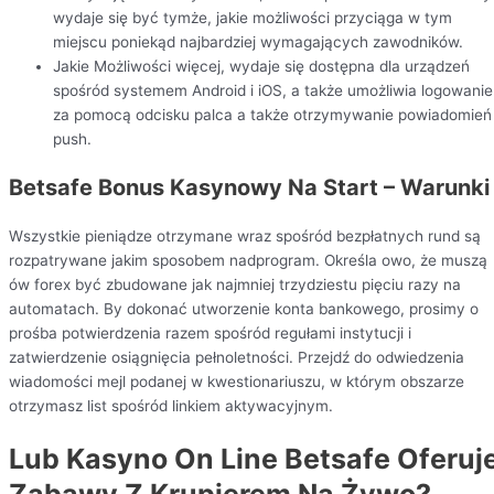
wydaje się być tymże, jakie możliwości przyciąga w tym
miejscu poniekąd najbardziej wymagających zawodników.
Jakie Możliwości więcej, wydaje się dostępna dla urządzeń
spośród systemem Android i iOS, a także umożliwia logowanie
za pomocą odcisku palca a także otrzymywanie powiadomień
push.
Betsafe Bonus Kasynowy Na Start – Warunki
Wszystkie pieniądze otrzymane wraz spośród bezpłatnych rund są
rozpatrywane jakim sposobem nadprogram. Określa owo, że muszą
ów forex być zbudowane jak najmniej trzydziestu pięciu razy na
automatach. By dokonać utworzenie konta bankowego, prosimy o
prośba potwierdzenia razem spośród regułami instytucji i
zatwierdzenie osiągnięcia pełnoletności. Przejdź do odwiedzenia
wiadomości mejl podanej w kwestionariuszu, w którym obszarze
otrzymasz list spośród linkiem aktywacyjnym.
Lub Kasyno On Line Betsafe Oferuj
Zabawy Z Krupierem Na Żywo?