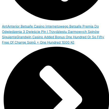
Ant
Anterior
Betsafe Casino Internetowego Betsafe Premia Do
Odwiedzenia 3 Dwieście Pln I Trzydziestu Darmowych Spinów
Siguiente
Grandwin Casino Added Bonus One Hundred Or So Fifty
Free Of Charge Spinů + One Hundred 1000 Kč