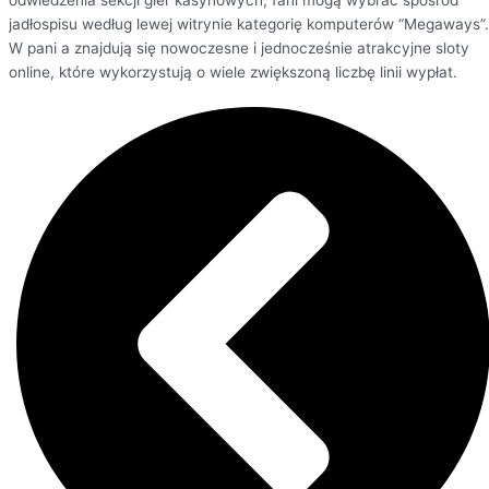
odwiedzenia sekcji gier kasynowych, fani mogą wybrać spośród
jadłospisu według lewej witrynie kategorię komputerów “Megaways”.
W pani a znajdują się nowoczesne i jednocześnie atrakcyjne sloty
online, które wykorzystują o wiele zwiększoną liczbę linii wypłat.