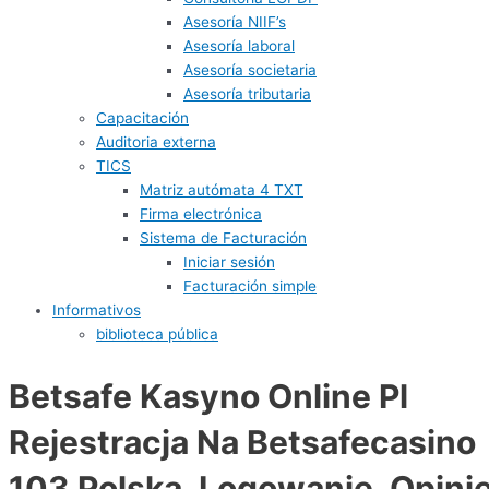
Asesoría NIIF’s
Asesoría laboral
Asesoría societaria
Asesoría tributaria
Capacitación
Auditoria externa
TICS
Matriz autómata 4 TXT
Firma electrónica
Sistema de Facturación
Iniciar sesión
Facturación simple
Informativos
biblioteca pública
Betsafe Kasyno Online Pl
Rejestracja Na Betsafecasino
103 Polska, Logowanie, Opini