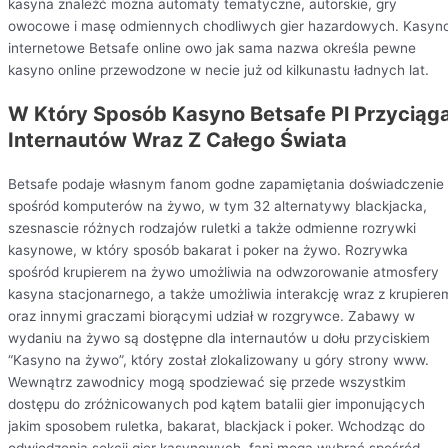
kasyna znaleźć można automaty tematyczne, autorskie, gry
owocowe i masę odmiennych chodliwych gier hazardowych. Kasyn
internetowe Betsafe online owo jak sama nazwa określa pewne
kasyno online przewodzone w necie już od kilkunastu ładnych lat.
W Który Sposób Kasyno Betsafe Pl Przyciąg
Internautów Wraz Z Całego Świata
Betsafe podaje własnym fanom godne zapamiętania doświadczenie
spośród komputerów na żywo, w tym 32 alternatywy blackjacka,
szesnascie różnych rodzajów ruletki a także odmienne rozrywki
kasynowe, w który sposób bakarat i poker na żywo. Rozrywka
spośród krupierem na żywo umożliwia na odwzorowanie atmosfery
kasyna stacjonarnego, a także umożliwia interakcję wraz z krupiere
oraz innymi graczami biorącymi udział w rozgrywce. Zabawy w
wydaniu na żywo są dostępne dla internautów u dołu przyciskiem
“Kasyno na żywo”, który został zlokalizowany u góry strony www.
Wewnątrz zawodnicy mogą spodziewać się przede wszystkim
dostępu do zróżnicowanych pod kątem batalii gier imponujących
jakim sposobem ruletka, bakarat, blackjack i poker. Wchodząc do