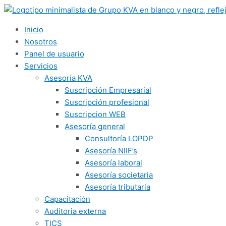
Ir
al
contenido
Inicio
Nosotros
Panel de usuario
Servicios
Asesoría KVA
Suscripción Empresarial
Suscripción profesional
Suscripcion WEB
Asesoría general
Consultoría LOPDP
Asesoría NIIF’s
Asesoría laboral
Asesoría societaria
Asesoría tributaria
Capacitación
Auditoria externa
TICS