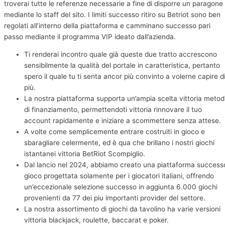
troverai tutte le referenze necessarie a fine di disporre un paragone
mediante lo staff del sito. I limiti successo ritiro su Betriot sono ben
regolati all’interno della piattaforma e camminano successo pari
passo mediante il programma VIP ideato dall’azienda.
Ti renderai incontro quale già queste due tratto accrescono
sensibilmente la qualità del portale in caratteristica, pertanto
spero il quale tu ti senta ancor più convinto a volerne capire d
più.
La nostra piattaforma supporta un’ampia scelta vittoria metod
di finanziamento, permettendoti vittoria rinnovare il tuo
account rapidamente e iniziare a scommettere senza attese.
A volte come semplicemente entrare costruiti in gioco e
sbaragliare celermente, ed è qua che brillano i nostri giochi
istantanei vittoria BetRiot Scompiglio.
Dal lancio nel 2024, abbiamo creato una piattaforma success
gioco progettata solamente per i giocatori italiani, offrendo
un’eccezionale selezione successo in aggiunta 6.000 giochi
provenienti da 77 dei piu importanti provider del settore.
La nostra assortimento di giochi da tavolino ha varie versioni
vittoria blackjack, roulette, baccarat e poker.