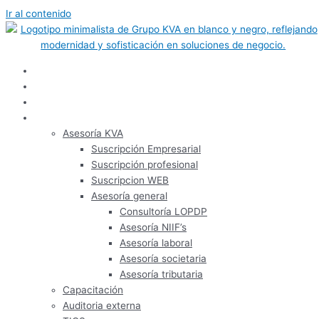
Ir al contenido
Inicio
Nosotros
Panel de usuario
Servicios
Asesoría KVA
Suscripción Empresarial
Suscripción profesional
Suscripcion WEB
Asesoría general
Consultoría LOPDP
Asesoría NIIF’s
Asesoría laboral
Asesoría societaria
Asesoría tributaria
Capacitación
Auditoria externa