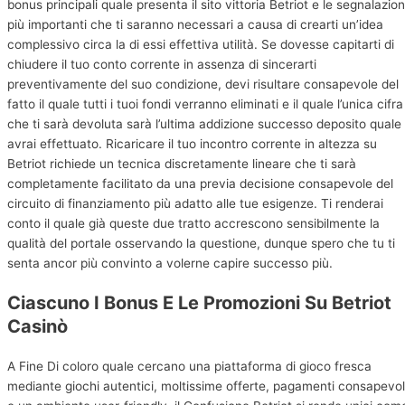
bonus principali quale presenta il sito vittoria Betriot e le segnalazion
più importanti che ti saranno necessari a causa di crearti un’idea
complessivo circa la di essi effettiva utilità. Se dovesse capitarti di
chiudere il tuo conto corrente in assenza di sincerarti
preventivamente del suo condizione, devi risultare consapevole del
fatto il quale tutti i tuoi fondi verranno eliminati e il quale l’unica cifra
che ti sarà devoluta sarà l’ultima addizione successo deposito quale
avrai effettuato. Ricaricare il tuo incontro corrente in altezza su
Betriot richiede un tecnica discretamente lineare che ti sarà
completamente facilitato da una previa decisione consapevole del
circuito di finanziamento più adatto alle tue esigenze. Ti renderai
conto il quale già queste due tratto accrescono sensibilmente la
qualità del portale osservando la questione, dunque spero che tu ti
senta ancor più convinto a volerne capire successo più.
Ciascuno I Bonus E Le Promozioni Su Betriot
Casinò
A Fine Di coloro quale cercano una piattaforma di gioco fresca
mediante giochi autentici, moltissime offerte, pagamenti consapevol