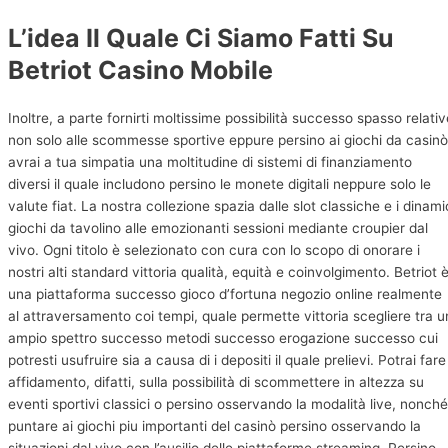
L’idea Il Quale Ci Siamo Fatti Su
Betriot Casino Mobile
Inoltre, a parte fornirti moltissime possibilità successo spasso relativ
non solo alle scommesse sportive eppure persino ai giochi da casinò
avrai a tua simpatia una moltitudine di sistemi di finanziamento
diversi il quale includono persino le monete digitali neppure solo le
valute fiat. La nostra collezione spazia dalle slot classiche e i dinami
giochi da tavolino alle emozionanti sessioni mediante croupier dal
vivo. Ogni titolo è selezionato con cura con lo scopo di onorare i
nostri alti standard vittoria qualità, equità e coinvolgimento. Betriot 
una piattaforma successo gioco d’fortuna negozio online realmente
al attraversamento coi tempi, quale permette vittoria scegliere tra u
ampio spettro successo metodi successo erogazione successo cui
potresti usufruire sia a causa di i depositi il quale prelievi. Potrai fare
affidamento, difatti, sulla possibilità di scommettere in altezza su
eventi sportivi classici o persino osservando la modalità live, nonché
puntare ai giochi piu importanti del casinò persino osservando la
situazioni dal vivo con l’ausilio delle piattaforme streaming. Persino