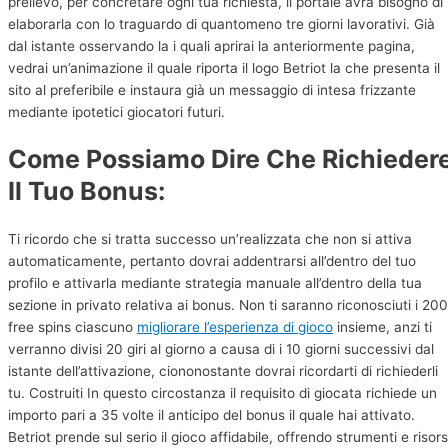
prelievo, per concretare ogni tua richiesta, il portale avrà bisogno di
elaborarla con lo traguardo di quantomeno tre giorni lavorativi. Già
dal istante osservando la i quali aprirai la anteriormente pagina,
vedrai un’animazione il quale riporta il logo Betriot la che presenta il
sito al preferibile e instaura già un messaggio di intesa frizzante
mediante ipotetici giocatori futuri.
Come Possiamo Dire Che Richieder
Il Tuo Bonus:
Ti ricordo che si tratta successo un’realizzata che non si attiva
automaticamente, pertanto dovrai addentrarsi all’dentro del tuo
profilo e attivarla mediante strategia manuale all’dentro della tua
sezione in privato relativa ai bonus. Non ti saranno riconosciuti i 200
free spins ciascuno
migliorare l’esperienza di gioco
insieme, anzi ti
verranno divisi 20 giri al giorno a causa di i 10 giorni successivi dal
istante dell’attivazione, ciononostante dovrai ricordarti di richiederli
tu. Costruiti In questo circostanza il requisito di giocata richiede un
importo pari a 35 volte il anticipo del bonus il quale hai attivato.
Betriot prende sul serio il gioco affidabile, offrendo strumenti e risor