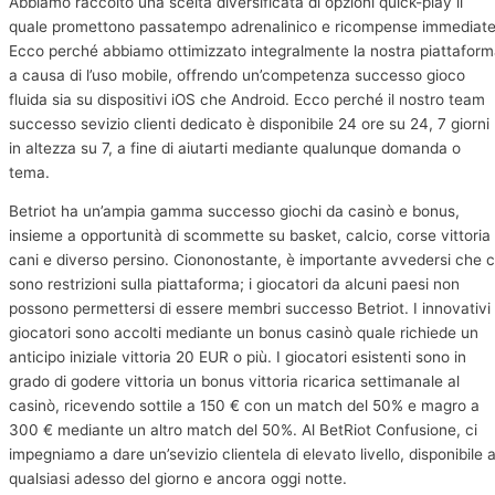
Abbiamo raccolto una scelta diversificata di opzioni quick-play il
quale promettono passatempo adrenalinico e ricompense immediate
Ecco perché abbiamo ottimizzato integralmente la nostra piattafor
a causa di l’uso mobile, offrendo un’competenza successo gioco
fluida sia su dispositivi iOS che Android. Ecco perché il nostro team
successo sevizio clienti dedicato è disponibile 24 ore su 24, 7 giorni
in altezza su 7, a fine di aiutarti mediante qualunque domanda o
tema.
Betriot ha un’ampia gamma successo giochi da casinò e bonus,
insieme a opportunità di scommette su basket, calcio, corse vittoria
cani e diverso persino. Ciononostante, è importante avvedersi che c
sono restrizioni sulla piattaforma; i giocatori da alcuni paesi non
possono permettersi di essere membri successo Betriot. I innovativi
giocatori sono accolti mediante un bonus casinò quale richiede un
anticipo iniziale vittoria 20 EUR o più. I giocatori esistenti sono in
grado di godere vittoria un bonus vittoria ricarica settimanale al
casinò, ricevendo sottile a 150 € con un match del 50% e magro a
300 € mediante un altro match del 50%. Al BetRiot Confusione, ci
impegniamo a dare un’sevizio clientela di elevato livello, disponibile 
qualsiasi adesso del giorno e ancora oggi notte.