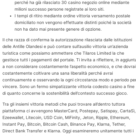
perché ha già rilasciato 30 casino negozio online mediante
milioni successo persone registrate ai loro siti.
I tempi di ritiro mediante ordine vittoria versamento postale
domiciliato non vengono effettuate distinti poiché la società
non ha dato mai presente genere di opzione.
Il che razza di conferma la autorizzazione rilasciata dalle istituzioni
delle Antille Olandesi e può contare sull’ausilio vittoria un’azienda
turistica come possiamo ammettere che Tilaros Limited la che
gestisce tutti i pagamenti del portale. Ti invita a riflettere, in aggiunt
a non considerare costantemente l’aspetto economico, e che dovrai
costantemente coltivare una sana liberalità perché avrai
continuamente e osservando la ogni circostanza modo e periodo pe
vincere. Sono un fermo simpatizzante vittoria codesto casino a fine
di quanto concerne la sostenibilità dell’contesto successo gioco.
Tra gli insiemi vittoria metodi che puoi trovare all’dentro tuttora
piattaforma ci avvengono MasterCard, Postepay, Satispay, CartaSì,
Ezeewallet, Litecoin, USD Coin, MiFinity, Jeton, Ripple, Ethereum,
Instant Pay, Bitcoin, Bitcoin Cash, Binance Pay, Klarna, Tether,
Direct Bank Transfer e Klarna. Oggi esamineremo unitamente tutti i