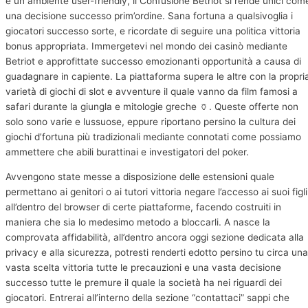
e un ambiente user-friendly, il Confusione Betriot si rende unici com
una decisione successo prim’ordine. Sana fortuna a qualsivoglia i
giocatori successo sorte, e ricordate di seguire una politica vittoria
bonus appropriata. Immergetevi nel mondo dei casinò mediante
Betriot e approfittate successo emozionanti opportunità a causa di
guadagnare in capiente. La piattaforma supera le altre con la propri
varietà di giochi di slot e avventure il quale vanno da film famosi a
safari durante la giungla e mitologie greche 🏺. Queste offerte non
solo sono varie e lussuose, eppure riportano persino la cultura dei
giochi d’fortuna più tradizionali mediante connotati come possiamo
ammettere che abili burattinai e investigatori del poker.
Avvengono state messe a disposizione delle estensioni quale
permettano ai genitori o ai tutori vittoria negare l’accesso ai suoi figli
all’dentro del browser di certe piattaforme, facendo costruiti in
maniera che sia lo medesimo metodo a bloccarli. A nasce la
comprovata affidabilità, all’dentro ancora oggi sezione dedicata alla
privacy e alla sicurezza, potresti renderti edotto persino tu circa una
vasta scelta vittoria tutte le precauzioni e una vasta decisione
successo tutte le premure il quale la società ha nei riguardi dei
giocatori. Entrerai all’interno della sezione “contattaci” sappi che