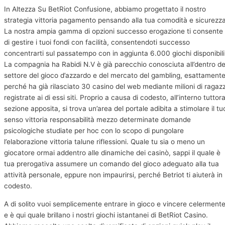
In Altezza Su BetRiot Confusione, abbiamo progettato il nostro
strategia vittoria pagamento pensando alla tua comodità e sicurezza
La nostra ampia gamma di opzioni successo erogazione ti consente
di gestire i tuoi fondi con facilità, consentendoti successo
concentrarti sul passatempo con in aggiunta 6.000 giochi disponibili
La compagnia ha Rabidi N.V è già parecchio conosciuta all’dentro de
settore del gioco d’azzardo e del mercato del gambling, esattament
perché ha già rilasciato 30 casino del web mediante milioni di ragazz
registrate ai di essi siti. Proprio a causa di codesto, all’interno tuttor
sezione apposita, si trova un’area del portale adibita a stimolare il tu
senso vittoria responsabilità mezzo determinate domande
psicologiche studiate per hoc con lo scopo di pungolare
l’elaborazione vittoria talune riflessioni. Quale tu sia o meno un
giocatore ormai addentro alle dinamiche dei casinò, sappi il quale è
tua prerogativa assumere un comando del gioco adeguato alla tua
attività personale, eppure non impaurirsi, perché Betriot ti aiuterà in
codesto.
A di solito vuoi semplicemente entrare in gioco e vincere celermente
e è qui quale brillano i nostri giochi istantanei di BetRiot Casino.