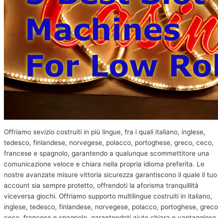
Offriamo sevizio costruiti in più lingue, fra i quali italiano, inglese,
tedesco, finlandese, norvegese, polacco, portoghese, greco, ceco,
francese e spagnolo, garantendo a qualunque scommettitore una
comunicazione veloce e chiara nella propria idioma preferita. Le
nostre avanzate misure vittoria sicurezza garantiscono il quale il tuo
account sia sempre protetto, offrendoti la aforisma tranquillità
viceversa giochi. Offriamo supporto multilingue costruiti in italiano,
inglese, tedesco, finlandese, norvegese, polacco, portoghese, greco
ceco, francese e spagnolo, garantendoti aiuto chiara e vantaggioso