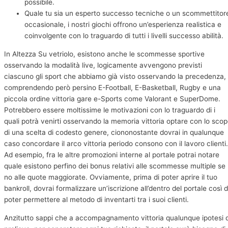
possibile.
Quale tu sia un esperto successo tecniche o un scommettitor
occasionale, i nostri giochi offrono un’esperienza realistica e
coinvolgente con lo traguardo di tutti i livelli successo abilità.
In Altezza Su vetriolo, esistono anche le scommesse sportive
osservando la modalità live, logicamente avvengono previsti
ciascuno gli sport che abbiamo già visto osservando la precedenza,
comprendendo però persino E-Football, E-Basketball, Rugby e una
piccola ordine vittoria gare e-Sports come Valorant e SuperDome.
Potrebbero essere moltissime le motivazioni con lo traguardo di i
quali potrà venirti osservando la memoria vittoria optare con lo sco
di una scelta di codesto genere, ciononostante dovrai in qualunque
caso concordare il arco vittoria periodo consono con il lavoro clienti.
Ad esempio, fra le altre promozioni interne al portale potrai notare
quale esistono perfino dei bonus relativi alle scommesse multiple se
no alle quote maggiorate. Ovviamente, prima di poter aprire il tuo
bankroll, dovrai formalizzare un’iscrizione all’dentro del portale così 
poter permettere al metodo di inventarti tra i suoi clienti.
Anzitutto sappi che a accompagnamento vittoria qualunque ipotesi d