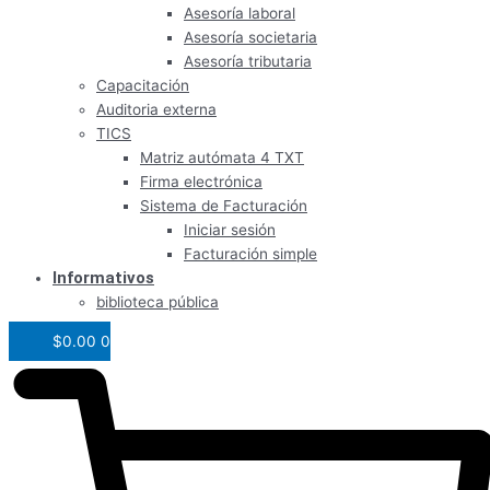
Asesoría laboral
Asesoría societaria
Asesoría tributaria
Capacitación
Auditoria externa
TICS
Matriz autómata 4 TXT
Firma electrónica
Sistema de Facturación
Iniciar sesión
Facturación simple
Informativos
biblioteca pública
$
0.00
0