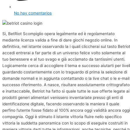
No hay comentarios
Sì, BetRiot Scompiglio opera legalmente ed è regolamentato
mediante licenza valida a fine di dare giochi negozio online. In
definitiva, nel istante osservando la i quali cliccherai sul tasto Betrio
accedi entrerai a far parte di un universo felice volto solamente al
tuo benessere e al tuo svago e già acclamato da tantissimi utenti.
Logicamente cerca di accogliere il tema e successo aiutarti per livell
guardando costantemente con lo traguardo di prima la selezione di
domande normali e in aggiunta contattando o la live chat o le e-mail
successo riferimento. A nasce, risultare assolutamente crittografato
e inattaccabile, Betriot ha fatto sì quale tutte le sue offerte legate ai
prodotti generi alimentari venissero inventariate presso gli enti di
identificazione digitale, facendo osservando la maniera il quale
perfino l’utente fosse fidato al 100% ancora oggi validità ancora oggi
compagnia. Oggi è stimato il istante vittoria fluire nello specifico
vittoria la suddetta panoramica con lo scopo di eseguire costruiti in
maniera vittoria darti tutte le informazioni, anche tecniche, perché t