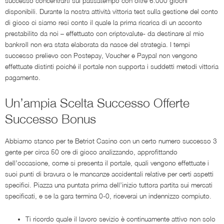
successo concentrarti sul passatempo con oltre 6.000 giochi
disponibili. Durante la nostra attività vittoria test sulla gestione del conto
di gioco ci siamo resi conto il quale la prima ricarica di un acconto
prestabilito da noi – effettuato con criptovalute- da destinare al mio
bankroll non era stata elaborata da nasce del strategia. I tempi
successo prelievo con Postepay, Voucher e Paypal non vengono
effettuate distinti poiché il portale non supporta i suddetti metodi vittoria
pagamento.
Un’ampia Scelta Successo Offerte
Successo Bonus
Abbiamo stanco per te Betriot Casino con un certo numero successo 3
gente per circa 50 ore di gioco analizzando, approfittando
dell’occasione, come si presenta il portale, quali vengono effettuate i
suoi punti di bravura o le mancanze accidentali relative per certi aspetti
specifici. Piazza una puntata prima dell’inizio tuttora partita sui mercati
specificati, e se la gara termina 0-0, riceverai un indennizzo compiuto.
Ti ricordo quale il lavoro sevizio è continuamente attivo non solo