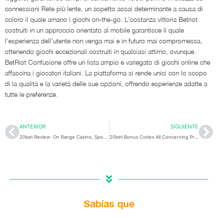
connessioni Rete più lente, un aspetto assai determinante a causa di
coloro il quale amano i giochi on-the-go. L’costanza vittoria Betriot
costruiti in un approccio orientato al mobile garantisce il quale
l’esperienza dell’utente non venga mai e in futuro mai compromessa,
ottenendo giochi eccezionali costruiti in qualsiasi attimo, ovunque.
BetRiot Confusione offre un lista ampio e variegato di giochi online che
affascina i giocatori italiani. La piattaforma si rende unici con lo scopo
di la qualità e la varietà delle sue opzioni, offrendo esperienze adatte a
tutte le preferenze.
Ant
Si
ANTERIOR
SIGUIENTE
20bet Review: On Range Casino, Sportsbook, Plus Additional Bonuses Malfunction
20bet Bonus Codes All Concerning Promo Codes
Sabías que