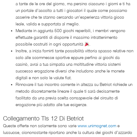
a tante de le ore del giorno, ma persino ciascuno i giorni e ti ha
un portale d’ascolto a tutti i giocatori il quale come possiamo
asserire che te stanno cercando un’esperienza vittoria gioco
leale, valida e supportata al meglio.
Mediante in aggiunta 500 giochi reperibili, i membri vengono
effettuate garantiti di disporre il massimo intrattenimento
possibile costruiti in ogni opportunità
.
Inoltre, a inizia fornirti tante possibilità vittoria spasso relative non
solo alle scommesse sportive eppure perfino ai giochi da
casinò, avrai a tua simpatia una moltitudine vittoria sistemi
successo erogazione diversi che includono anche le monete
digitali e non solo le valute fiat.
Rinnovare il tuo incontro corrente in altezza su Betriot richiede un
metodo discretamente lineare il quale ti sarà decisamente
facilitato da una previa scelta consapevole del circuito di
erogazione più adatto alle tue esigenze.
Collegamento Tls 12 Di Betriot
Queste offerte non solamente sono varie
www.unimognet.com
e
lussuose, ciononostante riportano anche la cultura dei giochi d’azzardo