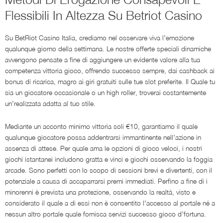
Flessibili In Altezza Su Betriot Casino
Su BetRiot Casino Italia, crediamo nel osservare viva l’emozione
qualunque giorno della settimana. Le nostre offerte speciali dinamiche
avvengono pensate a fine di aggiungere un evidente valore alla tua
competenza vittoria gioco, offrendo successo sempre, dai cashback ai
bonus di ricarica, magro ai giri gratuiti sulle tue slot preferite. Il Quale tu
sia un giocatore occasionale o un high roller, troverai costantemente
un’realizzata adatta al tuo stile.
Mediante un acconto minimo vittoria soli €10, garantiamo il quale
qualunque giocatore possa addentrarsi immantinente nell’azione in
assenza di attese. Per quale ama le opzioni di gioco veloci, i nostri
giochi istantanei includono gratta e vinci e giochi osservando la foggia
arcade. Sono perfetti con lo scopo di sessioni brevi e divertenti, con il
potenziale a causa di accaparrarsi premi immediati. Perfino a fine di i
minorenni è prevista una protezione, osservando la realtà, visto e
considerato il quale a di essi non è consentito l’accesso al portale né a
nessun altro portale quale fornisca servizi successo gioco d’fortuna.