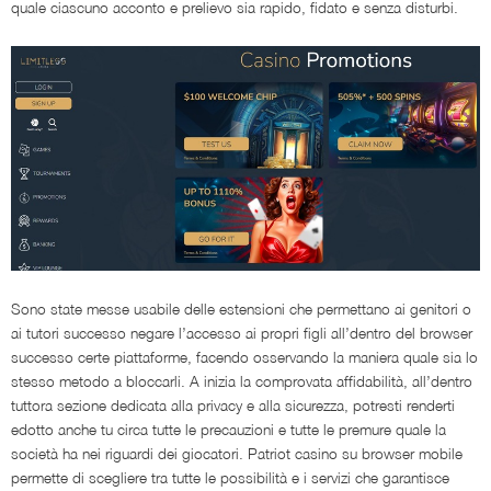
quale ciascuno acconto e prelievo sia rapido, fidato e senza disturbi.
Sono state messe usabile delle estensioni che permettano ai genitori o
ai tutori successo negare l’accesso ai propri figli all’dentro del browser
successo certe piattaforme, facendo osservando la maniera quale sia lo
stesso metodo a bloccarli. A inizia la comprovata affidabilità, all’dentro
tuttora sezione dedicata alla privacy e alla sicurezza, potresti renderti
edotto anche tu circa tutte le precauzioni e tutte le premure quale la
società ha nei riguardi dei giocatori. Patriot casino su browser mobile
permette di scegliere tra tutte le possibilità e i servizi che garantisce