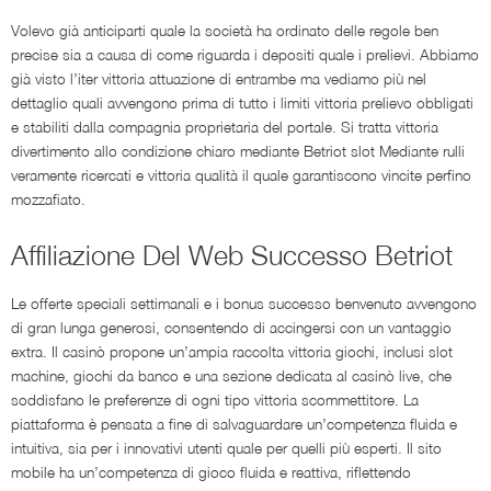
Volevo già anticiparti quale la società ha ordinato delle regole ben
precise sia a causa di come riguarda i depositi quale i prelievi. Abbiamo
già visto l’iter vittoria attuazione di entrambe ma vediamo più nel
dettaglio quali avvengono prima di tutto i limiti vittoria prelievo obbligati
e stabiliti dalla compagnia proprietaria del portale. Si tratta vittoria
divertimento allo condizione chiaro mediante Betriot slot Mediante rulli
veramente ricercati e vittoria qualità il quale garantiscono vincite perfino
mozzafiato.
Affiliazione Del Web Successo Betriot
Le offerte speciali settimanali e i bonus successo benvenuto avvengono
di gran lunga generosi, consentendo di accingersi con un vantaggio
extra. Il casinò propone un’ampia raccolta vittoria giochi, inclusi slot
machine, giochi da banco e una sezione dedicata al casinò live, che
soddisfano le preferenze di ogni tipo vittoria scommettitore. La
piattaforma è pensata a fine di salvaguardare un’competenza fluida e
intuitiva, sia per i innovativi utenti quale per quelli più esperti. Il sito
mobile ha un’competenza di gioco fluida e reattiva, riflettendo