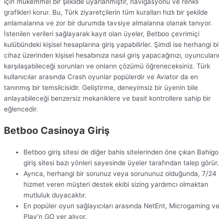
için mükemmel bir şekilde uyarlanmıştır, navigasyonu ve renkli
grafikleri korur. Bu, Türk ziyaretçilerin tüm kuralları hızlı bir şekilde
anlamalarına ve zor bir durumda tavsiye almalarına olanak tanıyor.
İstenilen verileri sağlayarak kayıt olan üyeler, Betboo çevrimiçi
kulübündeki kişisel hesaplarına giriş yapabilirler. Şimdi ise herhangi bi
cihaz üzerinden kişisel hesabınıza nasıl giriş yapacağınızı, oyuncuları
karşılaşabileceği sorunları ve onların çözümü öğreneceksiniz. Türk
kullanıcılar arasında Crash oyunlar popülerdir ve Aviator da en
tanınmış bir temsilcisidir. Geliştirme, deneyimsiz bir üyenin bile
anlayabileceği benzersiz mekaniklere ve basit kontrollere sahip bir
eğlencedir.
Betboo Casinoya Giriş
Betboo giriş sitesi de diğer bahis sitelerinden öne çıkan Bahigo
giriş sitesi bazı yönleri sayesinde üyeler tarafından talep görür.
Ayrıca, herhangi bir sorunuz veya sorununuz olduğunda, 7/24
hizmet veren müşteri destek ekibi sizing yardımcı olmaktan
mutluluk duyacaktır.
En popüler oyun sağlayıcıları arasında NetEnt, Microgaming v
Play’n GO yer alıyor.