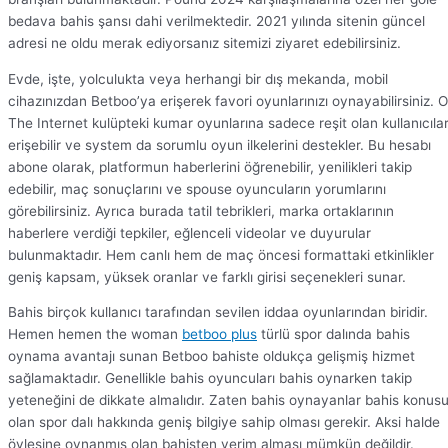
bedava bahis şansı dahi verilmektedir. 2021 yılında sitenin güncel
adresi ne oldu merak ediyorsanız sitemizi ziyaret edebilirsiniz.
Evde, işte, yolculukta veya herhangi bir dış mekanda, mobil
cihazınızdan Betboo’ya erişerek favori oyunlarınızı oynayabilirsiniz. 
The Internet kulüpteki kumar oyunlarına sadece reşit olan kullanıcıla
erişebilir ve system da sorumlu oyun ilkelerini destekler. Bu hesabı
abone olarak, platformun haberlerini öğrenebilir, yenilikleri takip
edebilir, maç sonuçlarını ve spouse oyuncuların yorumlarını
görebilirsiniz. Ayrıca burada tatil tebrikleri, marka ortaklarının
haberlere verdiği tepkiler, eğlenceli videolar ve duyurular
bulunmaktadır. Hem canlı hem de maç öncesi formattaki etkinlikler
geniş kapsam, yüksek oranlar ve farklı girisi seçenekleri sunar.
Bahis birçok kullanıcı tarafından sevilen iddaa oyunlarından biridir.
Hemen hemen the woman
betboo plus
türlü spor dalında bahis
oynama avantajı sunan Betboo bahiste oldukça gelişmiş hizmet
sağlamaktadır. Genellikle bahis oyuncuları bahis oynarken takip
yeteneğini de dikkate almalıdır. Zaten bahis oynayanlar bahis konus
olan spor dalı hakkında geniş bilgiye sahip olması gerekir. Aksi halde
öylesine oynanmış olan bahisten verim alması mümkün değildir.