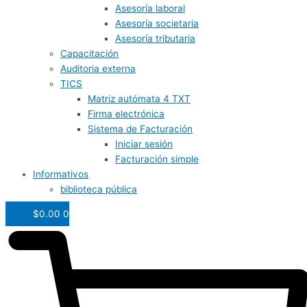
Asesoría laboral
Asesoría societaria
Asesoría tributaria
Capacitación
Auditoria externa
TICS
Matriz autómata 4 TXT
Firma electrónica
Sistema de Facturación
Iniciar sesión
Facturación simple
Informativos
biblioteca pública
$
0.00
0