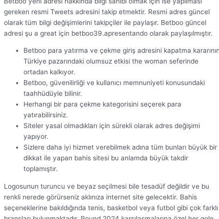
Betboo yeni adresi hakkında bilgi sahibi olmak için ise yapılması
gereken resmi Tweets adresini takip etmektir. Resmi adres güncel
olarak tüm bilgi değişimlerini takipçiler ile paylaşır. Betboo güncel
adresi şu a great için betboo39.apresentando olarak paylaşılmıştır.
Betboo para yatırma ve çekme giriş adresini kapatma kararını
Türkiye pazarındaki olumsuz etkisi the woman seferinde
ortadan kalkıyor.
Betboo, güvenilirliği ve kullanıcı memnuniyeti konusundaki
taahhüdüyle bilinir.
Herhangi bir para çekme kategorisini seçerek para
yatırabilirsiniz.
Siteler yasal olmadıkları için sürekli olarak adres değişimi
yapıyor.
Sizlere daha iyi hizmet verebilmek adına tüm bunları büyük bir
dikkat ile yapan bahis sitesi bu anlamda büyük takdir
toplamıştır.
Logosunun turuncu ve beyaz seçilmesi bile tesadüf değildir ve bu
renkli nerede görürseniz aklınıza internet site gelecektir. Bahis
seçeneklerine bakıldığında tenis, basketbol veya futbol gibi çok farklı
branşları bulunmaktadır. Pound 2024 karşılaşmalarına özel her gole