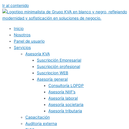
Ir al contenido
Inicio
Nosotros
Panel de usuario
Servicios
Asesoría KVA
Suscripción Empresarial
Suscripción profesional
Suscripcion WEB
Asesoría general
Consultoría LOPDP
Asesoría NIIF’s
Asesoría laboral
Asesoría societaria
Asesoría tributaria
Capacitación
Auditoria externa