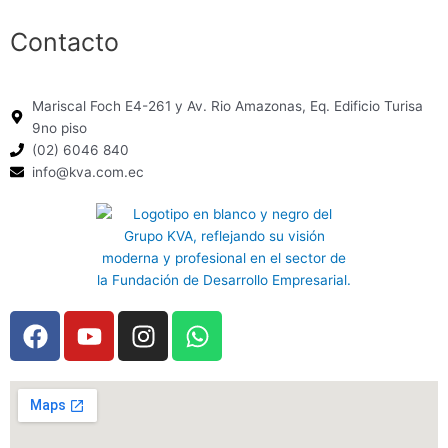
Contacto
Mariscal Foch E4-261 y Av. Rio Amazonas, Eq. Edificio Turisa
9no piso
(02) 6046 840
info@kva.com.ec
F
Y
I
W
a
o
n
h
c
u
s
a
e
t
t
t
b
u
a
s
o
b
g
a