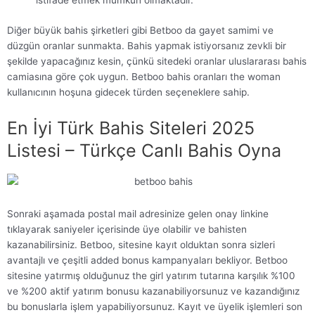
istifade etmek mümkün olmaktadır.
Diğer büyük bahis şirketleri gibi Betboo da gayet samimi ve
düzgün oranlar sunmakta. Bahis yapmak istiyorsanız zevkli bir
şekilde yapacağınız kesin, çünkü sitedeki oranlar uluslararası bahis
camiasına göre çok uygun. Betboo bahis oranları the woman
kullanıcının hoşuna gidecek türden seçeneklere sahip.
En İyi Türk Bahis Siteleri 2025
Listesi – Türkçe Canlı Bahis Oyna
Sonraki aşamada postal mail adresinize gelen onay linkine
tıklayarak saniyeler içerisinde üye olabilir ve bahisten
kazanabilirsiniz. Betboo, sitesine kayıt olduktan sonra sizleri
avantajlı ve çeşitli added bonus kampanyaları bekliyor. Betboo
sitesine yatırmış olduğunuz the girl yatırım tutarına karşılık %100
ve %200 aktif yatırım bonusu kazanabiliyorsunuz ve kazandığınız
bu bonuslarla işlem yapabiliyorsunuz. Kayıt ve üyelik işlemleri son