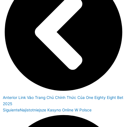
Anterior
Link Vào Trang Chủ Chính Thức Của One Eighty Eight Bet
2025
Siguiente
Najistotniejsze Kasyno Online W Polsce