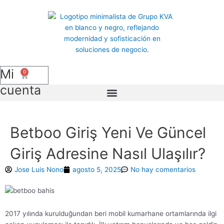
Ir
al
contenido
Mi
0
Carrito
cuenta
Betboo Giriş Yeni Ve Güncel
Giriş Adresine Nasıl Ulaşılır?
Jose Luis Nono
agosto 5, 2025
No hay comentarios
2017 yılında kurulduğundan beri mobil kumarhane ortamlarında ilgi