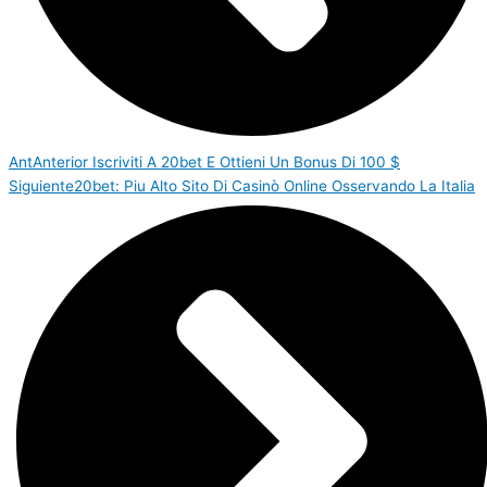
Ant
Anterior
Iscriviti A 20bet E Ottieni Un Bonus Di 100 $
Siguiente
20bet: Piu Alto Sito Di Casinò Online Osservando La Italia