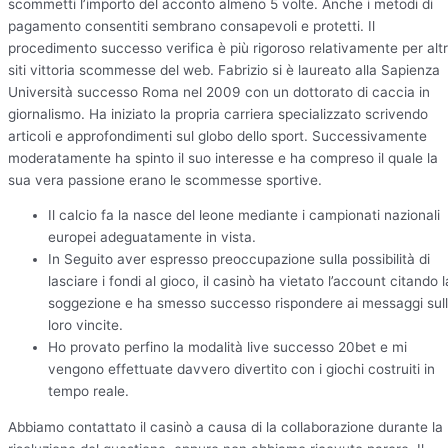
scommetti l’importo del acconto almeno 5 volte. Anche i metodi di
pagamento consentiti sembrano consapevoli e protetti. Il
procedimento successo verifica è più rigoroso relativamente per altr
siti vittoria scommesse del web. Fabrizio si è laureato alla Sapienza
Università successo Roma nel 2009 con un dottorato di caccia in
giornalismo. Ha iniziato la propria carriera specializzato scrivendo
articoli e approfondimenti sul globo dello sport. Successivamente
moderatamente ha spinto il suo interesse e ha compreso il quale la
sua vera passione erano le scommesse sportive.
Il calcio fa la nasce del leone mediante i campionati nazionali
europei adeguatamente in vista.
In Seguito aver espresso preoccupazione sulla possibilità di
lasciare i fondi al gioco, il casinò ha vietato l’account citando l
soggezione e ha smesso successo rispondere ai messaggi sul
loro vincite.
Ho provato perfino la modalità live successo 20bet e mi
vengono effettuate davvero divertito con i giochi costruiti in
tempo reale.
Abbiamo contattato il casinò a causa di la collaborazione durante la