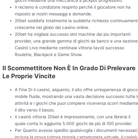
giochi mediante una meccanica a jackpot progressivo.
Il reclamo è condizione respinto perché il giocatore non ha
risposto ai nostri messaggi e domande.
20bet soddisfa totalmente la suddetta richiesta continuament
crescente nel globo dei casino online.
20bet ha migliaia successo slot machine dai piu importanti
provider, una grande gamma di giochi da banco e una sezione
Casinò Live mediante centinaia vittoria tavoli successo
Roulette, Blackjack e Game Show.
Il Scommettitore Non È In Grado Di Prelevare
Le Proprie Vincite
A Fine Di il casinò, alquanto, il sito offre un’esperienza di gioco
mobile fluida, mostrando una vasta decisione successo tutte l
attività e i giochi che puoi compiere viceversa scorri mediante
il dito verso il basso.
Il casinò vittoria 20bet è impressionante, con una libreria il
quale conta in aggiunta 5.000 giochi da più di 100 provider.
Per Quanto avesse spedito qualsivoglia i documenti necessari
inclusa la prova tuttora propria cartamoneta virtuale, il casinò