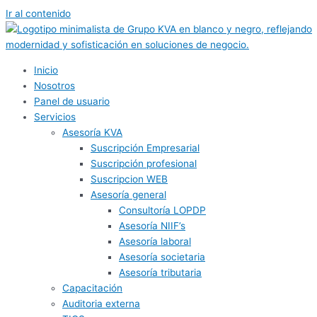
Ir al contenido
Inicio
Nosotros
Panel de usuario
Servicios
Asesoría KVA
Suscripción Empresarial
Suscripción profesional
Suscripcion WEB
Asesoría general
Consultoría LOPDP
Asesoría NIIF’s
Asesoría laboral
Asesoría societaria
Asesoría tributaria
Capacitación
Auditoria externa