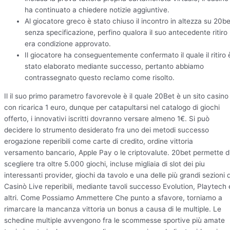
ha continuato a chiedere notizie aggiuntive.
Al giocatore greco è stato chiuso il incontro in altezza su 20be
senza specificazione, perfino qualora il suo antecedente ritiro
era condizione approvato.
Il giocatore ha conseguentemente confermato il quale il ritiro 
stato elaborato mediante successo, pertanto abbiamo
contrassegnato questo reclamo come risolto.
Il il suo primo parametro favorevole è il quale 20Bet è un sito casino
con ricarica 1 euro, dunque per catapultarsi nel catalogo di giochi
offerto, i innovativi iscritti dovranno versare almeno 1€. Si può
decidere lo strumento desiderato fra uno dei metodi successo
erogazione reperibili come carte di credito, ordine vittoria
versamento bancario, Apple Pay o le criptovalute. 20bet permette d
scegliere tra oltre 5.000 giochi, incluse migliaia di slot dei piu
interessanti provider, giochi da tavolo e una delle più grandi sezioni d
Casinò Live reperibili, mediante tavoli successo Evolution, Playtech 
altri. Come Possiamo Ammettere Che punto a sfavore, torniamo a
rimarcare la mancanza vittoria un bonus a causa di le multiple. Le
schedine multiple avvengono fra le scommesse sportive più amate