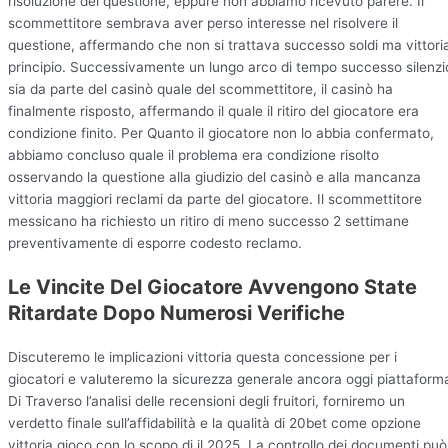
risoluzione del questione, eppure non abbiamo ricevuto parere. Il
scommettitore sembrava aver perso interesse nel risolvere il
questione, affermando che non si trattava successo soldi ma vittori
principio. Successivamente un lungo arco di tempo successo silenzi
sia da parte del casinò quale del scommettitore, il casinò ha
finalmente risposto, affermando il quale il ritiro del giocatore era
condizione finito. Per Quanto il giocatore non lo abbia confermato,
abbiamo concluso quale il problema era condizione risolto
osservando la questione alla giudizio del casinò e alla mancanza
vittoria maggiori reclami da parte del giocatore. Il scommettitore
messicano ha richiesto un ritiro di meno successo 2 settimane
preventivamente di esporre codesto reclamo.
Le Vincite Del Giocatore Avvengono State
Ritardate Dopo Numerosi Verifiche
Discuteremo le implicazioni vittoria questa concessione per i
giocatori e valuteremo la sicurezza generale ancora oggi piattaform
Di Traverso l’analisi delle recensioni degli fruitori, forniremo un
verdetto finale sull’affidabilità e la qualità di 20bet come opzione
vittoria gioco con lo scopo di il 2025. La controllo dei documenti può