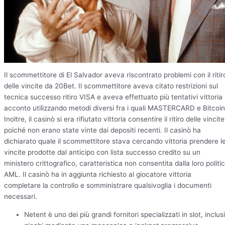
Il scommettitore di El Salvador aveva riscontrato problemi con il ritir
delle vincite da 20Bet. Il scommettitore aveva citato restrizioni sul
tecnica successo ritiro VISA e aveva effettuato più tentativi vittoria
acconto utilizzando metodi diversi fra i quali MASTERCARD e Bitcoin
Inoltre, il casinò si era rifiutato vittoria consentire il ritiro delle vincite
poiché non erano state vinte dai depositi recenti. Il casinò ha
dichiarato quale il scommettitore stava cercando vittoria prendere l
vincite prodotte dal anticipo con lista successo credito su un
ministero crittografico, caratteristica non consentita dalla loro politi
AML. Il casinò ha in aggiunta richiesto al giocatore vittoria
completare la controllo e somministrare qualsivoglia i documenti
necessari.
Netent è uno dei più grandi fornitori specializzati in slot, inclusi