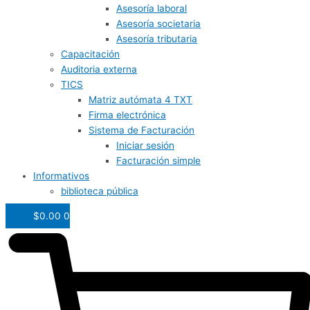
Asesoría laboral
Asesoría societaria
Asesoría tributaria
Capacitación
Auditoria externa
TICS
Matriz autómata 4 TXT
Firma electrónica
Sistema de Facturación
Iniciar sesión
Facturación simple
Informativos
biblioteca pública
$
0.00
0