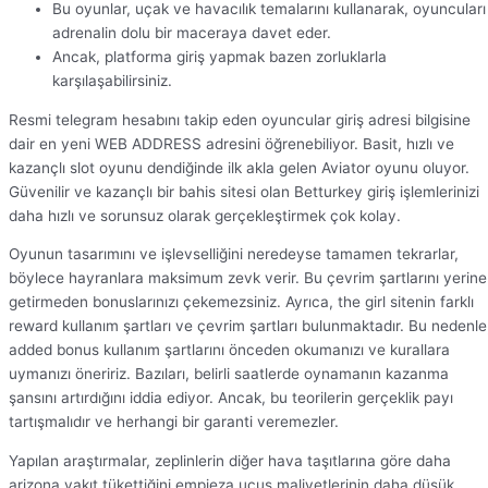
Bu oyunlar, uçak ve havacılık temalarını kullanarak, oyuncuları
adrenalin dolu bir maceraya davet eder.
Ancak, platforma giriş yapmak bazen zorluklarla
karşılaşabilirsiniz.
Resmi telegram hesabını takip eden oyuncular giriş adresi bilgisine
dair en yeni WEB ADDRESS adresini öğrenebiliyor. Basit, hızlı ve
kazançlı slot oyunu dendiğinde ilk akla gelen Aviator oyunu oluyor.
Güvenilir ve kazançlı bir bahis sitesi olan Betturkey giriş işlemlerinizi
daha hızlı ve sorunsuz olarak gerçekleştirmek çok kolay.
Oyunun tasarımını ve işlevselliğini neredeyse tamamen tekrarlar,
böylece hayranlara maksimum zevk verir. Bu çevrim şartlarını yerine
getirmeden bonuslarınızı çekemezsiniz. Ayrıca, the girl sitenin farklı
reward kullanım şartları ve çevrim şartları bulunmaktadır. Bu nedenle
added bonus kullanım şartlarını önceden okumanızı ve kurallara
uymanızı öneririz. Bazıları, belirli saatlerde oynamanın kazanma
şansını artırdığını iddia ediyor. Ancak, bu teorilerin gerçeklik payı
tartışmalıdır ve herhangi bir garanti veremezler.
Yapılan araştırmalar, zeplinlerin diğer hava taşıtlarına göre daha
arizona yakıt tükettiğini empieza uçuş maliyetlerinin daha düşük