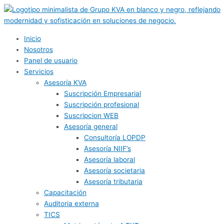
Ir
al
contenido
Inicio
Nosotros
Panel de usuario
Servicios
Asesoría KVA
Suscripción Empresarial
Suscripción profesional
Suscripcion WEB
Asesoría general
Consultoría LOPDP
Asesoría NIIF’s
Asesoría laboral
Asesoría societaria
Asesoría tributaria
Capacitación
Auditoria externa
TICS