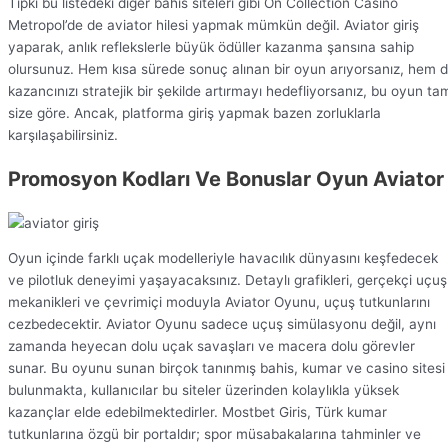
Tıpkı bu listedeki diğer bahis siteleri gibi On Collection Casino
Metropol’de de aviator hilesi yapmak mümkün değil. Aviator giriş
yaparak, anlık reflekslerle büyük ödüller kazanma şansına sahip
olursunuz. Hem kısa sürede sonuç alınan bir oyun arıyorsanız, hem 
kazancınızı stratejik bir şekilde artırmayı hedefliyorsanız, bu oyun ta
size göre. Ancak, platforma giriş yapmak bazen zorluklarla
karşılaşabilirsiniz.
Promosyon Kodları Ve Bonuslar Oyun Aviator
Oyun içinde farklı uçak modelleriyle havacılık dünyasını keşfedecek
ve pilotluk deneyimi yaşayacaksınız. Detaylı grafikleri, gerçekçi uçuş
mekanikleri ve çevrimiçi moduyla Aviator Oyunu, uçuş tutkunlarını
cezbedecektir. Aviator Oyunu sadece uçuş simülasyonu değil, aynı
zamanda heyecan dolu uçak savaşları ve macera dolu görevler
sunar. Bu oyunu sunan birçok tanınmış bahis, kumar ve casino sitesi
bulunmakta, kullanıcılar bu siteler üzerinden kolaylıkla yüksek
kazançlar elde edebilmektedirler. Mostbet Giris, Türk kumar
tutkunlarına özgü bir portaldır; spor müsabakalarına tahminler ve