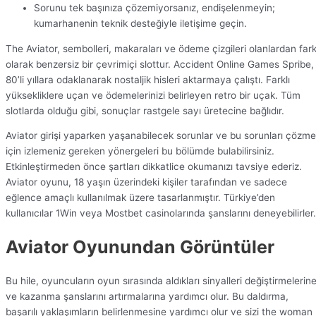
Sorunu tek başınıza çözemiyorsanız, endişelenmeyin;
kumarhanenin teknik desteğiyle iletişime geçin.
The Aviator, sembolleri, makaraları ve ödeme çizgileri olanlardan fark
olarak benzersiz bir çevrimiçi slottur. Accident Online Games Spribe,
80’li yıllara odaklanarak nostaljik hisleri aktarmaya çalıştı. Farklı
yüksekliklere uçan ve ödemelerinizi belirleyen retro bir uçak. Tüm
slotlarda olduğu gibi, sonuçlar rastgele sayı üretecine bağlıdır.
Aviator girişi yaparken yaşanabilecek sorunlar ve bu sorunları çözm
için izlemeniz gereken yönergeleri bu bölümde bulabilirsiniz.
Etkinleştirmeden önce şartları dikkatlice okumanızı tavsiye ederiz.
Aviator oyunu, 18 yaşın üzerindeki kişiler tarafından ve sadece
eğlence amaçlı kullanılmak üzere tasarlanmıştır. Türkiye’den
kullanıcılar 1Win veya Mostbet casinolarında şanslarını deneyebilirler.
Aviator Oyunundan Görüntüler
Bu hile, oyuncuların oyun sırasında aldıkları sinyalleri değiştirmelerin
ve kazanma şanslarını artırmalarına yardımcı olur. Bu daldırma,
başarılı yaklaşımların belirlenmesine yardımcı olur ve sizi the woman