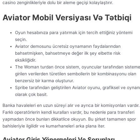
casino zenginlikleriyle dolu bir aleme geçişi kolaylaştırır.
Aviator Mobil Versiyası Və Tətbiqi
Oyun hesabınıza para yatırmak için tercih ettiğiniz yöntemi
seçin.
Aviator demosunu ücretsiz oynamanın faydalarından
bahsetmişken, bahsetmeye değer ilk şey elbette risk
eksikliğidir.
The Woman turdan önce sistem, oyuncular tarafından sistem
girilen verilerden türetilen sembollerin bir kombinasyonu olan
benzersiz bir karma oluşturur.
Spribe tarafından geliştirilen Aviator oyunu, grafiksel ve oynan
olarak çok basit.
Banka havaleleri en uzun süreyi alır ve ayrıca bir komisyonları vardır.
Farklı operatörlerin kendi kuralları vardır, bu nedenle para transferi
yapmadan önce bunları dikkatlice okuyun. Bu şirket tamamen spor
bahisleriyle ilgilidir ve kumarhaneleri arka plana iter.
Aviator Giriş Yönergeleri Ve Sorunları