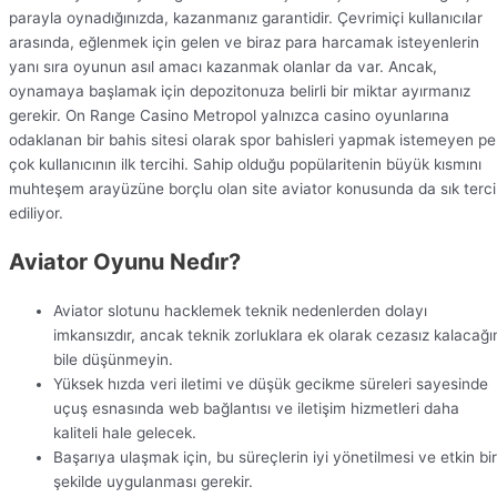
parayla oynadığınızda, kazanmanız garantidir. Çevrimiçi kullanıcılar
arasında, eğlenmek için gelen ve biraz para harcamak isteyenlerin
yanı sıra oyunun asıl amacı kazanmak olanlar da var. Ancak,
oynamaya başlamak için depozitonuza belirli bir miktar ayırmanız
gerekir. On Range Casino Metropol yalnızca casino oyunlarına
odaklanan bir bahis sitesi olarak spor bahisleri yapmak istemeyen pe
çok kullanıcının ilk tercihi. Sahip olduğu popülaritenin büyük kısmını
muhteşem arayüzüne borçlu olan site aviator konusunda da sık terc
ediliyor.
Aviator Oyunu Nedi̇r?
Aviator slotunu hacklemek teknik nedenlerden dolayı
imkansızdır, ancak teknik zorluklara ek olarak cezasız kalacağı
bile düşünmeyin.
Yüksek hızda veri iletimi ve düşük gecikme süreleri sayesinde
uçuş esnasında web bağlantısı ve iletişim hizmetleri daha
kaliteli hale gelecek.
Başarıya ulaşmak için, bu süreçlerin iyi yönetilmesi ve etkin bir
şekilde uygulanması gerekir.