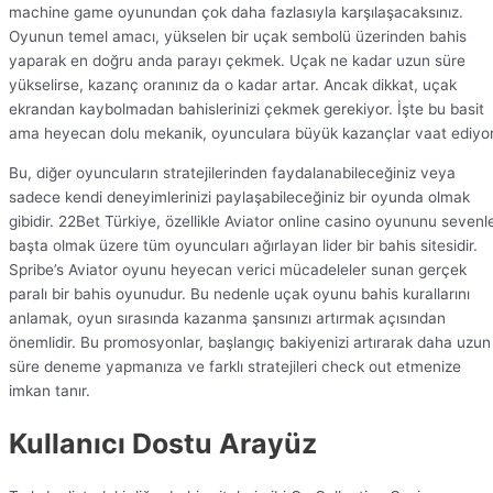
machine game oyunundan çok daha fazlasıyla karşılaşacaksınız.
Oyunun temel amacı, yükselen bir uçak sembolü üzerinden bahis
yaparak en doğru anda parayı çekmek. Uçak ne kadar uzun süre
yükselirse, kazanç oranınız da o kadar artar. Ancak dikkat, uçak
ekrandan kaybolmadan bahislerinizi çekmek gerekiyor. İşte bu basit
ama heyecan dolu mekanik, oyunculara büyük kazançlar vaat ediyor
Bu, diğer oyuncuların stratejilerinden faydalanabileceğiniz veya
sadece kendi deneyimlerinizi paylaşabileceğiniz bir oyunda olmak
gibidir. 22Bet Türkiye, özellikle Aviator online casino oyununu sevenl
başta olmak üzere tüm oyuncuları ağırlayan lider bir bahis sitesidir.
Spribe’s Aviator oyunu heyecan verici mücadeleler sunan gerçek
paralı bir bahis oyunudur. Bu nedenle uçak oyunu bahis kurallarını
anlamak, oyun sırasında kazanma şansınızı artırmak açısından
önemlidir. Bu promosyonlar, başlangıç bakiyenizi artırarak daha uzun
süre deneme yapmanıza ve farklı stratejileri check out etmenize
imkan tanır.
Kullanıcı Dostu Arayüz