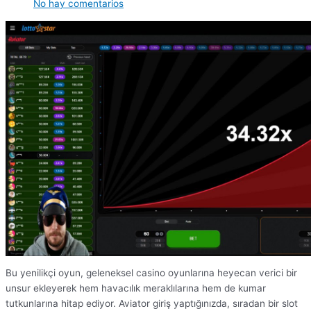
No hay comentarios
Bu yenilikçi oyun, geleneksel casino oyunlarına heyecan verici bir
unsur ekleyerek hem havacılık meraklılarına hem de kumar
tutkunlarına hitap ediyor. Aviator giriş yaptığınızda, sıradan bir slot