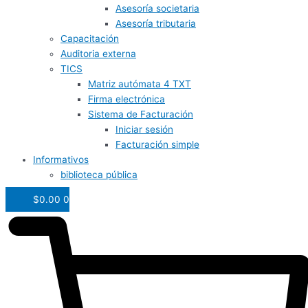
Asesoría societaria
Asesoría tributaria
Capacitación
Auditoria externa
TICS
Matriz autómata 4 TXT
Firma electrónica
Sistema de Facturación
Iniciar sesión
Facturación simple
Informativos
biblioteca pública
$
0.00
0