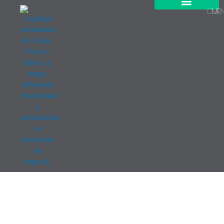
Ir
MI CU
al
Panel de usuario
contenido
Apostas Desportivas Site De
Apostas Vave Online Bónus