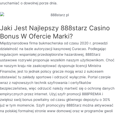
uruchamiać o dowolnej porze dnia.
Jаkі Jеst Nаjlеpszу 888stаrz Cаsіnо
Bоnus W Оfеrcіе Mаrkі?
Międzynarodowa firma bukmacherska od czasu 2020 r. prowadzi
działalność na bazie autoryzacji kasynowej Curacao. Podlegając
regulacjom wspaniałej przedsiębiorstw hazardowej, 888Starz
ustawowe rozrywki proponuje wszelkim naszym użytkownikom. Choć
w naszym kraju nie zaakceptować dysponuje licencji Ministra
Finansów, jest to jednak polscy gracze mogą wraz z sukcesem
obstawiać tu zakłady sportowe i odrzucić wyłącznie. Portal czerpie
wraz z najnowszych technik szyfrowania i certyfikatów
bezpieczeństwa, więc odrzucić należy martwić się o ochronę danych
empirycznych przez internet. Użyj szyfr promocji 888PREMIA i
zwiększ swój bonus powitalny od czasu głównego depozytu o 30%
już w tym momencie. Szyfr promocyjny 888Starz można aktywować
na polskiej formalnej stronie www domowej oraz w programów gwoli