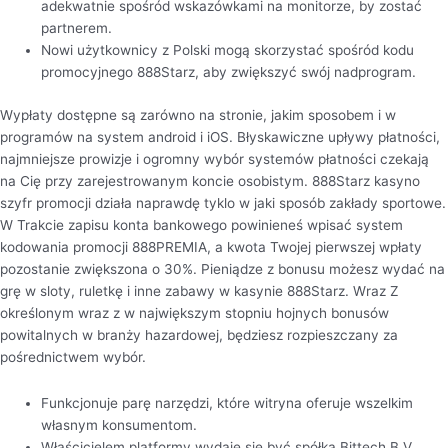
adekwatnie spośród wskazówkami na monitorze, by zostać
partnerem.
Nowi użytkownicy z Polski mogą skorzystać spośród kodu
promocyjnego 888Starz, aby zwiększyć swój nadprogram.
Wypłaty dostępne są zarówno na stronie, jakim sposobem i w
programów na system android i iOS. Błyskawiczne upływy płatności,
najmniejsze prowizje i ogromny wybór systemów płatności czekają
na Cię przy zarejestrowanym koncie osobistym. 888Starz kasyno
szyfr promocji działa naprawdę tyklo w jaki sposób zakłady sportowe.
W Trakcie zapisu konta bankowego powinieneś wpisać system
kodowania promocji 888PREMIA, a kwota Twojej pierwszej wpłaty
pozostanie zwiększona o 30%. Pieniądze z bonusu możesz wydać na
grę w sloty, ruletkę i inne zabawy w kasynie 888Starz. Wraz Z
określonym wraz z w największym stopniu hojnych bonusów
powitalnych w branży hazardowej, będziesz rozpieszczany za
pośrednictwem wybór.
Funkcjonuje parę narzędzi, które witryna oferuje wszelkim
własnym konsumentom.
Właścicielem platformy wydaje się być spółka Bittech B.V.,