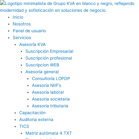
Ir
al
contenido
Inicio
Nosotros
Panel de usuario
Servicios
Asesoría KVA
Suscripción Empresarial
Suscripción profesional
Suscripcion WEB
Asesoría general
Consultoría LOPDP
Asesoría NIIF’s
Asesoría laboral
Asesoría societaria
Asesoría tributaria
Capacitación
Auditoria externa
TICS
Matriz autómata 4 TXT