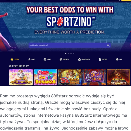
Pomimo prostego wyglądu 888starz odrzucić wydaje się być
jednakże nudną stroną. Gracze mogą właściwie cieszyć się do niej
wciągającymi funkcjami i świetnie się bawić bez nudy. Oprócz
automatów, strona internetowa kasyna 888Starz internetowego ma
tryb na żywo. To specjalna dział, w której możesz dołączyć do
odwiedzenia transmisji na żywo. Jednocześnie zabawy można łatwo