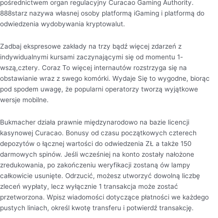
pośrednictwem organ regulacyjny Curacao Gaming Authority.
888starz nazywa własnej osoby platformą iGaming i platformą do
odwiedzenia wydobywania kryptowalut.
Zadbaj ekspresowe zakłady na trzy bądź więcej zdarzeń z
indywidualnymi kursami zaczynającymi się od momentu 1-
wszą,cztery. Coraz To więcej internautów rozstrzyga się na
obstawianie wraz z swego komórki. Wydaje Się to wygodne, biorąc
pod spodem uwagę, że popularni operatorzy tworzą wyjątkowe
wersje mobilne.
Bukmacher działa prawnie międzynarodowo na bazie licencji
kasynowej Curacao. Bonusy od czasu początkowych czterech
depozytów o łącznej wartości do odwiedzenia ZŁ a także 150
darmowych spinów. Jeśli wcześniej na konto zostały nałożone
zredukowania, po zakończeniu weryfikacji zostaną ów lampy
całkowicie usunięte. Odrzucić, możesz utworzyć dowolną liczbę
zleceń wypłaty, lecz wyłącznie 1 transakcja może zostać
przetworzona. Wpisz wiadomości dotyczące płatności we każdego
pustych liniach, określ kwotę transferu i potwierdź transakcję.