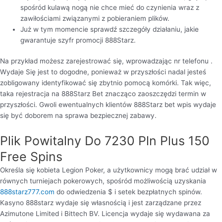
spośród kulawą nogą nie chce mieć do czynienia wraz z
zawiłościami związanymi z pobieraniem plików.
Już w tym momencie sprawdź szczegóły działaniu, jakie
gwarantuje szyfr promocji 888Starz.
Na przykład możesz zarejestrować się, wprowadzając nr telefonu .
Wydaje Się jest to dogodne, ponieważ w przyszłości nadal jesteś
zobligowany identyfikować się zbytnio pomocą komórki. Tak więc,
taka rejestracja na 888Starz Bet znacząco zaoszczędzi termin w
przyszłości. Gwoli ewentualnych klientów 888Starz bet wpis wydaje
się być doborem na sprawa bezpiecznej zabawy.
Plik Powitalny Do 7230 Pln Plus 150
Free Spins
Określa się kobieta Legion Poker, a użytkownicy mogą brać udział w
równych turniejach pokerowych, spośród możliwością uzyskania
888starz777.com
do odwiedzenia $ i setek bezpłatnych spinów.
Kasyno 888starz wydaje się własnością i jest zarządzane przez
Azimutone Limited i Bittech BV. Licencja wydaje się wydawana za