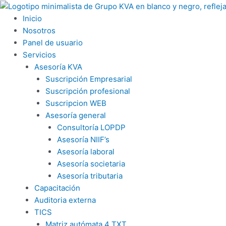
Ir
al
Inicio
contenido
Nosotros
Panel de usuario
Servicios
Asesoría KVA
Suscripción Empresarial
Suscripción profesional
Suscripcion WEB
Asesoría general
Consultoría LOPDP
Asesoría NIIF’s
Asesoría laboral
Asesoría societaria
Asesoría tributaria
Capacitación
Auditoria externa
TICS
Matriz autómata 4 TXT