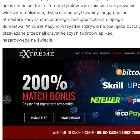
ogłoszeń na sektorze. Ten typ tytułów wyróżnia się zdecydowanie
większym realizmem, dzięki czemu użytkownicy mogą poczuć
atmosferę kasyna stacjonarnego, bez opuszczania ciepłego
domostwa. W 20Bet Kasyno wszystkie rozrywki na pieniądze został
przekazane przez najkorzystniejszych twórców aplikacji
hazardowego na świecie.