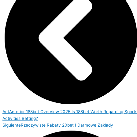
Ant
Anterior
188bet Overview 2025 Is 188bet Worth Regarding Sport
Activities Betting?
Siguiente
Rzeczywiste Rabaty 20bet I Darmowe Zakłady