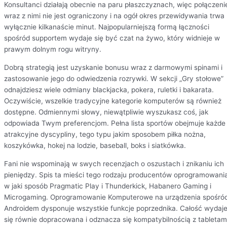
Konsultanci działają obecnie na paru płaszczyznach, więc połączeni
wraz z nimi nie jest ograniczony i na ogół okres przewidywania trwa
wyłącznie kilkanaście minut. Najpopularniejszą formą łączności
spośród supportem wydaje się być czat na żywo, który widnieje w
prawym dolnym rogu witryny.
Dobrą strategią jest uzyskanie bonusu wraz z darmowymi spinami i
zastosowanie jego do odwiedzenia rozrywki. W sekcji „Gry stołowe”
odnajdziesz wiele odmiany blackjacka, pokera, ruletki i bakarata.
Oczywiście, wszelkie tradycyjne kategorie komputerów są również
dostępne. Odmiennymi słowy, niewątpliwie wyszukasz coś, jak
odpowiada Twym preferencjom. Pełna lista sportów obejmuje każde
atrakcyjne dyscypliny, tego typu jakim sposobem piłka nożna,
koszykówka, hokej na lodzie, baseball, boks i siatkówka.
Fani nie wspominają w swych recenzjach o oszustach i znikaniu ich
pieniędzy. Spis ta mieści tego rodzaju producentów oprogramowani
w jaki sposób Pragmatic Play i Thunderkick, Habanero Gaming i
Microgaming. Oprogramowanie Komputerowe na urządzenia spośró
Androidem dysponuje wszystkie funkcje poprzednika. Całość wydaj
się równie dopracowana i odznacza się kompatybilnością z tabletam