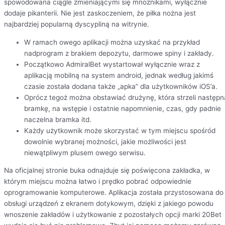
spowodowana ciągle zmieniającymi się mnożnikami, wyłącznie
dodaje pikanterii. Nie jest zaskoczeniem, że piłka nożna jest
najbardziej popularną dyscypliną na witrynie.
W ramach owego aplikacji można uzyskać na przykład
nadprogram z brakiem depozytu, darmowe spiny i zakłady.
Początkowo AdmiralBet wystartował wyłącznie wraz z
aplikacją mobilną na system android, jednak według jakimś
czasie została dodana także „apka” dla użytkowników iOS’a.
Oprócz tegoż można obstawiać drużynę, która strzeli następn
bramkę, na wstępie i ostatnie napomnienie, czas, gdy padnie
naczelna bramka itd.
Każdy użytkownik może skorzystać w tym miejscu spośród
dowolnie wybranej możności, jakie możliwości jest
niewątpliwym plusem owego serwisu.
Na oficjalnej stronie buka odnajduje się poświęcona zakładka, w
którym miejscu można łatwo i prędko pobrać odpowiednie
oprogramowanie komputerowe. Aplikacja została przystosowana do
obsługi urządzeń z ekranem dotykowym, dzięki z jakiego powodu
wnoszenie zakładów i użytkowanie z pozostałych opcji marki 20Bet