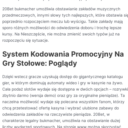
20Bet bukmacher umożliwia obstawianie zakładów muzycznych
przedmeczowych, innymi słowy tych najlepszych, które obstawia si
poprzednio rozpoczęciem meczu lub wyścigu. Takie zakłady mają
sporo różnych możliwości do odwiedzenia doboru i trochę lepsze
kursy. Na Nieszczęście, nie można zmienić swoich typów już na
rozpoczęciu się sytuacje.
System Kodowania Promocyjny Na
Gry Stołowe: Poglądy
Dzięki wstecz gracze uzyskują dostęp do gigantycznego katalogu
gier, w którym dominują automaty wideo i gry w kasynie na żywo.
Cała podaż slotów wydaje się dostępna w dwóch opcjach – rozrywki
zbytnio darmo (wersja demo) oraz gry za oryginalne pieniądze). Ta
naczelna możliwość wydaje się polecana wszystkim fanom, którzy
chcą przetestować ofertę kasyna i wybrać ulubione zabawy do
odwiedzenia zakładów na rzeczywiste pieniądze. 20Bet, w
charakterze legalny bukmacher, umożliwia na obstawianie dużej
liczby wydarzeń sportowych. Na stronie www można skorzystać