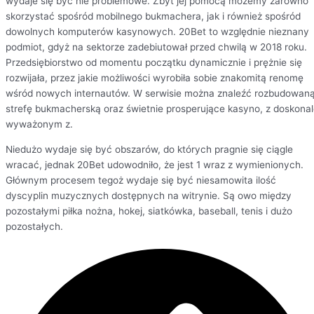
wydaje się być nie problemowe. Zbyt jej pomocą możemy zarówno
skorzystać spośród mobilnego bukmachera, jak i również spośród
dowolnych komputerów kasynowych. 20Bet to względnie nieznany
podmiot, gdyż na sektorze zadebiutował przed chwilą w 2018 roku.
Przedsiębiorstwo od momentu początku dynamicznie i prężnie się
rozwijała, przez jakie możliwości wyrobiła sobie znakomitą renomę
wśród nowych internautów. W serwisie można znaleźć rozbudowan
strefę bukmacherską oraz świetnie prosperujące kasyno, z doskona
wyważonym z.
Niedużo wydaje się być obszarów, do których pragnie się ciągle
wracać, jednak 20Bet udowodniło, że jest 1 wraz z wymienionych.
Głównym procesem tegoż wydaje się być niesamowita ilość
dyscyplin muzycznych dostępnych na witrynie. Są owo między
pozostałymi piłka nożna, hokej, siatkówka, baseball, tenis i dużo
pozostałych.