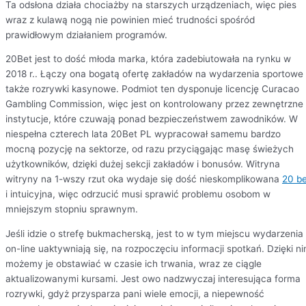
Ta odsłona działa chociażby na starszych urządzeniach, więc pies
wraz z kulawą nogą nie powinien mieć trudności spośród
prawidłowym działaniem programów.
20Bet jest to dość młoda marka, która zadebiutowała na rynku w
2018 r.. Łączy ona bogatą ofertę zakładów na wydarzenia sportowe
także rozrywki kasynowe. Podmiot ten dysponuje licencję Curacao
Gambling Commission, więc jest on kontrolowany przez zewnętrzne
instytucje, które czuwają ponad bezpieczeństwem zawodników. W
niespełna czterech lata 20Bet PL wypracował samemu bardzo
mocną pozycję na sektorze, od razu przyciągając masę świeżych
użytkowników, dzięki dużej sekcji zakładów i bonusów. Witryna
witryny na 1-wszy rzut oka wydaje się dość nieskomplikowana
20 be
i intuicyjna, więc odrzucić musi sprawić problemu osobom w
mniejszym stopniu sprawnym.
Jeśli idzie o strefę bukmacherską, jest to w tym miejscu wydarzenia
on-line uaktywniają się, na rozpoczęciu informacji spotkań. Dzięki n
możemy je obstawiać w czasie ich trwania, wraz ze ciągle
aktualizowanymi kursami. Jest owo nadzwyczaj interesująca forma
rozrywki, gdyż przysparza pani wiele emocji, a niepewność