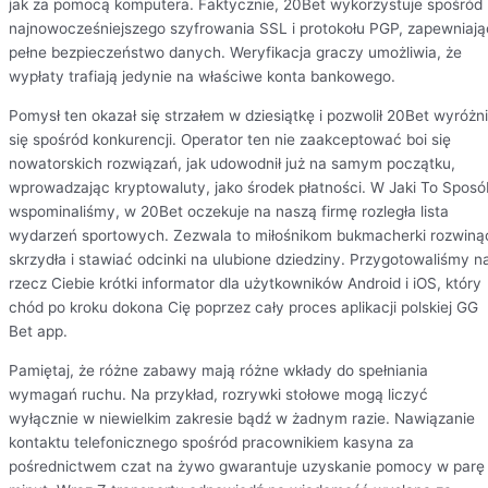
jak za pomocą komputera. Faktycznie, 20Bet wykorzystuje spośród
najnowocześniejszego szyfrowania SSL i protokołu PGP, zapewniają
pełne bezpieczeństwo danych. Weryfikacja graczy umożliwia, że
wypłaty trafiają jedynie na właściwe konta bankowego.
Pomysł ten okazał się strzałem w dziesiątkę i pozwolił 20Bet wyróżn
się spośród konkurencji. Operator ten nie zaakceptować boi się
nowatorskich rozwiązań, jak udowodnił już na samym początku,
wprowadzając kryptowaluty, jako środek płatności. W Jaki To Sposó
wspominaliśmy, w 20Bet oczekuje na naszą firmę rozległa lista
wydarzeń sportowych. Zezwala to miłośnikom bukmacherki rozwiną
skrzydła i stawiać odcinki na ulubione dziedziny. Przygotowaliśmy n
rzecz Ciebie krótki informator dla użytkowników Android i iOS, który
chód po kroku dokona Cię poprzez cały proces aplikacji polskiej GG
Bet app.
Pamiętaj, że różne zabawy mają różne wkłady do spełniania
wymagań ruchu. Na przykład, rozrywki stołowe mogą liczyć
wyłącznie w niewielkim zakresie bądź w żadnym razie. Nawiązanie
kontaktu telefonicznego spośród pracownikiem kasyna za
pośrednictwem czat na żywo gwarantuje uzyskanie pomocy w parę