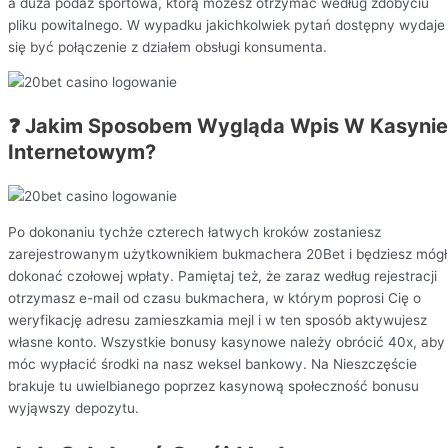
a duża podaż sportowa, którą możesz otrzymać według zdobyciu
pliku powitalnego. W wypadku jakichkolwiek pytań dostępny wydaje
się być połączenie z działem obsługi konsumenta.
❓ Jakim Sposobem Wygląda Wpis W Kasynie
Internetowym?
Po dokonaniu tychże czterech łatwych kroków zostaniesz
zarejestrowanym użytkownikiem bukmachera 20Bet i będziesz mógł
dokonać czołowej wpłaty. Pamiętaj też, że zaraz według rejestracji
otrzymasz e-mail od czasu bukmachera, w którym poprosi Cię o
weryfikację adresu zamieszkamia mejl i w ten sposób aktywujesz
własne konto. Wszystkie bonusy kasynowe należy obrócić 40x, aby
móc wypłacić środki na nasz weksel bankowy. Na Nieszczęście
brakuje tu uwielbianego poprzez kasynową społeczność bonusu
wyjąwszy depozytu.