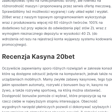
zaakceptować tylko na funkcjonalność strony, ale również na
różnorodność maszyn i proponowaną przez serwis ofertę meczową.
Sprawdziliśmy też możliwości wygranej i cały układ wpłat i wypłat.
20Bet wraz z naszym topowym oprogramowaniem wykorzystuje
wraz z produkowaniu więcej niż 60 różnych twórców. 100% na
dodatkowo tuż przy wpłacie do odwiedzenia pięć stów ZŁ wraz z
wymogiem nieznacznego depozytu w wysokości 40 ZŁ (do
wdrożenia od razu na rejestracji konta wyjąwszy systemu kodowani
promocyjnego).
Recenzja Kasyna 20bet
Oczywiście zapewniamy sporo różnych rozwiązań w zakresie konsol
które są dostępne odrzucić jedynie na komputerach, jednak także n
urządzeniach mobilnych. Mamy zwykłe zabawy kasynowe, tego typ
jakim sposobem automaty, rozrywki z bonusem buy-in, kasyno na
żywo, a także rozrywkę sportową, na którą można obstawiać.
Dostępność bonusów pomoże ci wybrać, które propozycje są na
rzecz ciebie w najwyższym stopniu interesujące. Obecność
wygodnych narzędzi płatniczych pozwoli ci dokonywać szybszych i