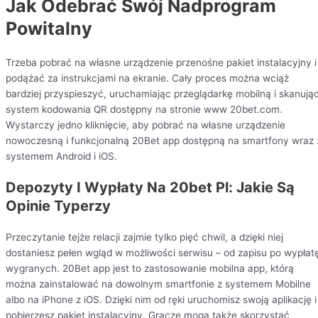
Jak Odebrać Swój Nadprogram
Powitalny
Trzeba pobrać na własne urządzenie przenośne pakiet instalacyjny i
podążać za instrukcjami na ekranie. Cały proces można wciąż
bardziej przyspieszyć, uruchamiając przeglądarkę mobilną i skanują
system kodowania QR dostępny na stronie www 20bet.com.
Wystarczy jedno kliknięcie, aby pobrać na własne urządzenie
nowoczesną i funkcjonalną 20Bet app dostępną na smartfony wraz 
systemem Android i iOS.
Depozyty I Wypłaty Na 20bet Pl: Jakie Są
Opinie Typerzy
Przeczytanie tejże relacji zajmie tylko pięć chwil, a dzięki niej
dostaniesz pełen wgląd w możliwości serwisu – od zapisu po wypłat
wygranych. 20Bet app jest to zastosowanie mobilna app, którą
można zainstalować na dowolnym smartfonie z systemem Mobilne
albo na iPhone z iOS. Dzięki nim od ręki uruchomisz swoją aplikację i
pobierzesz pakiet instalacyjny. Gracze mogą także skorzystać