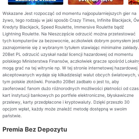
Wskazane Jest rozpocząć od momentu najpopularniejszych gier na
żywo, tego rodzaju w jaki sposób Crazy Times, Infinite Blackjack, Ó
Kredyty Blackjack, Speed Roulette, Immersive Roulette bądź
Lightning Roulette. Na Nieszczęście odrzucić można przetestować
tych komputerów za bezowocnie, aczkolwiek dobrym pomysłem jes
zaznajomienie się z wybranym tytułem stawiając minimalne zakłady.
20Bet PL odrzucić uzyskał nadal licencji hazardowej od momentu
polskiego Ministerstwa Finansów, aczkolwiek gracze spośród Lokaln
mogą grać na tej witrynie np. W tej stronie internetowej hazardowej
akceptowanych wydaje się kilkadziesiąt walut obcych światowych,
tym polskie złotówki. Ponadto 20Bet zadbało o jest to, aby
zaoferować fanom dużo różnorodnych możliwości płatności od cza
kart instytucji bankowych po portfele elektroniczne, błyskawiczne
przelewy, karty przedpłacone i kryptowaluty. Dzięki przeszło 30
opcjom wpłat, każdy może znaleźć metodę dostępną w swoim
państwie.
Premia Bez Depozytu