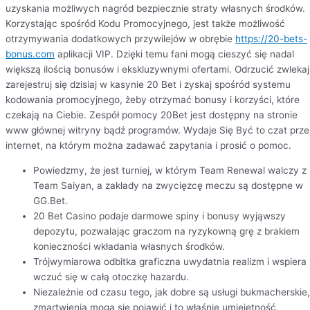
uzyskania możliwych nagród bezpiecznie straty własnych środków.
Korzystając spośród Kodu Promocyjnego, jest także możliwość
otrzymywania dodatkowych przywilejów w obrębie
https://20-bets-
bonus.com
aplikacji VIP. Dzięki temu fani mogą cieszyć się nadal
większą ilością bonusów i ekskluzywnymi ofertami. Odrzucić zwlekaj
zarejestruj się dzisiaj w kasynie 20 Bet i zyskaj spośród systemu
kodowania promocyjnego, żeby otrzymać bonusy i korzyści, które
czekają na Ciebie. Zespół pomocy 20Bet jest dostępny na stronie
www głównej witryny bądź programów. Wydaje Się Być to czat prze
internet, na którym można zadawać zapytania i prosić o pomoc.
Powiedzmy, że jest turniej, w którym Team Renewal walczy z
Team Saiyan, a zakłady na zwycięzcę meczu są dostępne w
GG.Bet.
20 Bet Casino podaje darmowe spiny i bonusy wyjąwszy
depozytu, pozwalając graczom na ryzykowną grę z brakiem
konieczności wkładania własnych środków.
Trójwymiarowa odbitka graficzna uwydatnia realizm i wspiera
wczuć się w całą otoczkę hazardu.
Niezależnie od czasu tego, jak dobre są usługi bukmacherskie,
zmartwienia mogą się pojawić i to właśnie umiejętność