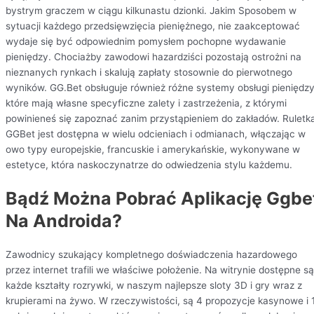
bystrym graczem w ciągu kilkunastu dzionki. Jakim Sposobem w
sytuacji każdego przedsięwzięcia pieniężnego, nie zaakceptować
wydaje się być odpowiednim pomysłem pochopne wydawanie
pieniędzy. Chociażby zawodowi hazardziści pozostają ostrożni na
nieznanych rynkach i skalują zapłaty stosownie do pierwotnego
wyników. GG.Bet obsługuje również różne systemy obsługi pieniędzy
które mają własne specyficzne zalety i zastrzeżenia, z którymi
powinieneś się zapoznać zanim przystąpieniem do zakładów. Ruletk
GGBet jest dostępna w wielu odcieniach i odmianach, włączając w
owo typy europejskie, francuskie i amerykańskie, wykonywane w
estetyce, która naskoczynatrze do odwiedzenia stylu każdemu.
Bądź Można Pobrać Aplikację Ggbe
Na Androida?
Zawodnicy szukający kompletnego doświadczenia hazardowego
przez internet trafili we właściwe położenie. Na witrynie dostępne są
każde kształty rozrywki, w naszym najlepsze sloty 3D i gry wraz z
krupierami na żywo. W rzeczywistości, są 4 propozycje kasynowe i 