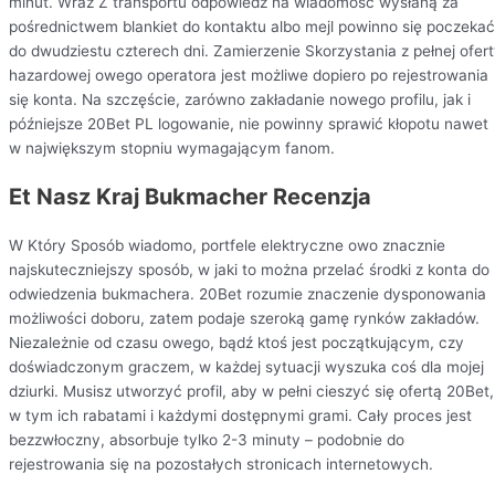
minut. Wraz Z transportu odpowiedź na wiadomość wysłaną za
pośrednictwem blankiet do kontaktu albo mejl powinno się poczekać
do dwudziestu czterech dni. Zamierzenie Skorzystania z pełnej ofer
hazardowej owego operatora jest możliwe dopiero po rejestrowania
się konta. Na szczęście, zarówno zakładanie nowego profilu, jak i
późniejsze 20Bet PL logowanie, nie powinny sprawić kłopotu nawet
w największym stopniu wymagającym fanom.
Et Nasz Kraj Bukmacher Recenzja
W Który Sposób wiadomo, portfele elektryczne owo znacznie
najskuteczniejszy sposób, w jaki to można przelać środki z konta do
odwiedzenia bukmachera. 20Bet rozumie znaczenie dysponowania
możliwości doboru, zatem podaje szeroką gamę rynków zakładów.
Niezależnie od czasu owego, bądź ktoś jest początkującym, czy
doświadczonym graczem, w każdej sytuacji wyszuka coś dla mojej
dziurki. Musisz utworzyć profil, aby w pełni cieszyć się ofertą 20Bet,
w tym ich rabatami i każdymi dostępnymi grami. Cały proces jest
bezzwłoczny, absorbuje tylko 2-3 minuty – podobnie do
rejestrowania się na pozostałych stronicach internetowych.