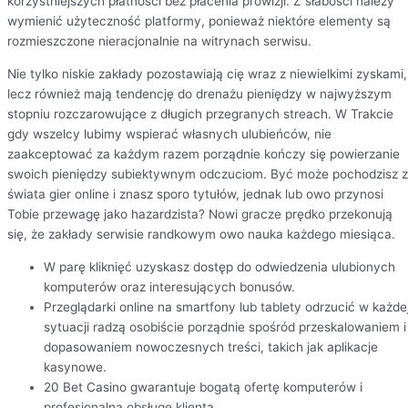
korzystniejszych płatności bez płacenia prowizji. Z słabości należy
wymienić użyteczność platformy, ponieważ niektóre elementy są
rozmieszczone nieracjonalnie na witrynach serwisu.
Nie tylko niskie zakłady pozostawiają cię wraz z niewielkimi zyskami,
lecz również mają tendencję do drenażu pieniędzy w najwyższym
stopniu rozczarowujące z długich przegranych streach. W Trakcie
gdy wszelcy lubimy wspierać własnych ulubieńców, nie
zaakceptować za każdym razem porządnie kończy się powierzanie
swoich pieniędzy subiektywnym odczuciom. Być może pochodzisz 
świata gier online i znasz sporo tytułów, jednak lub owo przynosi
Tobie przewagę jako hazardzista? Nowi gracze prędko przekonują
się, że zakłady serwisie randkowym owo nauka każdego miesiąca.
W parę kliknięć uzyskasz dostęp do odwiedzenia ulubionych
komputerów oraz interesujących bonusów.
Przeglądarki online na smartfony lub tablety odrzucić w każde
sytuacji radzą osobiście porządnie spośród przeskalowaniem i
dopasowaniem nowoczesnych treści, takich jak aplikacje
kasynowe.
20 Bet Casino gwarantuje bogatą ofertę komputerów i
profesjonalną obsługę klienta.