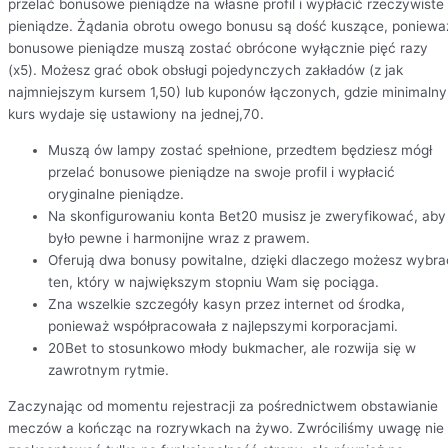
przelać bonusowe pieniądze na własne profil i wypłacić rzeczywiste
pieniądze. Żądania obrotu owego bonusu są dość kuszące, poniewa
bonusowe pieniądze muszą zostać obrócone wyłącznie pięć razy
(x5). Możesz grać obok obsługi pojedynczych zakładów (z jak
najmniejszym kursem 1,50) lub kuponów łączonych, gdzie minimalny
kurs wydaje się ustawiony na jednej,70.
Muszą ów lampy zostać spełnione, przedtem będziesz mógł
przelać bonusowe pieniądze na swoje profil i wypłacić
oryginalne pieniądze.
Na skonfigurowaniu konta Bet20 musisz je zweryfikować, aby
było pewne i harmonijne wraz z prawem.
Oferują dwa bonusy powitalne, dzięki dlaczego możesz wybra
ten, który w największym stopniu Wam się pociąga.
Zna wszelkie szczegóły kasyn przez internet od środka,
ponieważ współpracowała z najlepszymi korporacjami.
20Bet to stosunkowo młody bukmacher, ale rozwija się w
zawrotnym rytmie.
Zaczynając od momentu rejestracji za pośrednictwem obstawianie
meczów a kończąc na rozrywkach na żywo. Zwróciliśmy uwagę nie