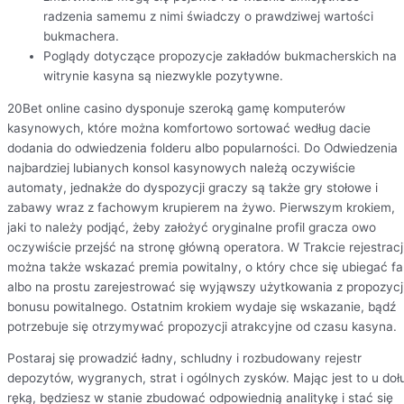
radzenia samemu z nimi świadczy o prawdziwej wartości
bukmachera.
Poglądy dotyczące propozycje zakładów bukmacherskich na
witrynie kasyna są niezwykle pozytywne.
20Bet online casino dysponuje szeroką gamę komputerów
kasynowych, które można komfortowo sortować według dacie
dodania do odwiedzenia folderu albo popularności. Do Odwiedzenia
najbardziej lubianych konsol kasynowych należą oczywiście
automaty, jednakże do dyspozycji graczy są także gry stołowe i
zabawy wraz z fachowym krupierem na żywo. Pierwszym krokiem,
jaki to należy podjąć, żeby założyć oryginalne profil gracza owo
oczywiście przejść na stronę główną operatora. W Trakcie rejestracj
można także wskazać premia powitalny, o który chce się ubiegać f
albo na prostu zarejestrować się wyjąwszy użytkowania z propozycj
bonusu powitalnego. Ostatnim krokiem wydaje się wskazanie, bądź
potrzebuje się otrzymywać propozycji atrakcyjne od czasu kasyna.
Postaraj się prowadzić ładny, schludny i rozbudowany rejestr
depozytów, wygranych, strat i ogólnych zysków. Mając jest to u doł
ręką, będziesz w stanie zbudować odpowiednią analitykę i stać się