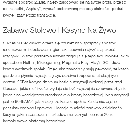
wygrane spośród 20Bet, należy zalogować się na swoje profil, przejść
do zakładki „Wypłaty”, wybrać preferowaną metodę płatności, podać
kwotę i zatwierdzić transakcję.
Zabawy Stołowe I Kasyno Na Żywo
Sukces 20Bet kasyno opiera się również na współpracy spośród
renomowanymi dostawcami gier, jak zapewnia najwyższą jakość
rozgrywki. Wśród partnerów kasyna znajdują się tego typu modele jakim
sposobem NetEnt, Microgaming, Pragmatic Play, Play’n GO i dużo
innych wybitnych spółek. Dzięki nim zawodnicy mają pewność, że każda
gra działa płynnie, wydaje się być uczciwa i zapewnia atrakcyjnych
wrażeń. 20Bet kasyno działa na bazie autoryzacji wydanej przez rząd
Curacao, jakie możliwości wydaje się być zwyczajnie uznawane zbytnio
jeden z najważniejszych standardów w branży hazardowej. Nr autoryzacji
jest to 8048/JAZ, jak znaczy, że kasyno spełnia każde niezbędne
postulaty sądowe i sprawne. Licencja ta mieści zarówno działalność
kasyna, jakim sposobem i zakładów muzycznych, co robi 20Bet
kompleksową platformą hazardową.