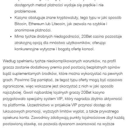
dostępnych metod płatności wydaje się prędkie i nie
problemowe.
Kasyno obsługuje znane kryptowaluty, tego typu w jaki sposób
Bitcoin, Ethereum lub Litecoin, jak zezwala na szybkie i
anonimowe płatności.
Mimo tychże drobnych niedogodności, 20Bet casino pozostaje
atrakcyjną opcją dla mnóstwo użytkowników, oferując
konkurencyjne wytyczne i bogatą ofertę konsol.
Według spełnieniu tychże nieskomplikowanych warunków, na profil
gracza zostanie dodatkowy premia pod postacią bezpłatnych spinów
bądź suplementarnych środków, które można wykorzystać na pewnych
grach. Powinno Się pamiętać, że tegoż typu oferty mogą być czasowo
ograniczone, więc wskazane jest skorzystać z nich w jaki sposób
najszybciej. Gwoli najbardziej lojalnych graczy 20Bet kasyno
przygotowało specjalny system VIP, który nagradza zbytnio aktywność
na platformie. Uczestnictwo w projekcie VIP przynosi dostęp do
luksusowych promocji, wyższych limitów wypłat, a także prywatnego
opiekuna konta. Zawodnicy zdobywają punkty lojalnościowe zbyt każdą
postawioną stawkę, co pozwala dywanom awansować na wyższe