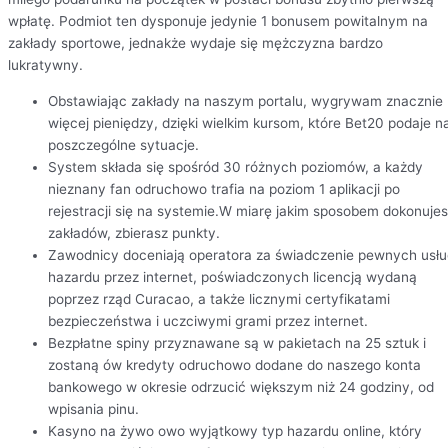
wpłatę. Podmiot ten dysponuje jedynie 1 bonusem powitalnym na
zakłady sportowe, jednakże wydaje się mężczyzna bardzo
lukratywny.
Obstawiając zakłady na naszym portalu, wygrywam znacznie
więcej pieniędzy, dzięki wielkim kursom, które Bet20 podaje n
poszczególne sytuacje.
System składa się spośród 30 różnych poziomów, a każdy
nieznany fan odruchowo trafia na poziom 1 aplikacji po
rejestracji się na systemie.W miarę jakim sposobem dokonuje
zakładów, zbierasz punkty.
Zawodnicy doceniają operatora za świadczenie pewnych usłu
hazardu przez internet, poświadczonych licencją wydaną
poprzez rząd Curacao, a także licznymi certyfikatami
bezpieczeństwa i uczciwymi grami przez internet.
Bezpłatne spiny przyznawane są w pakietach na 25 sztuk i
zostaną ów kredyty odruchowo dodane do naszego konta
bankowego w okresie odrzucić większym niż 24 godziny, od
wpisania pinu.
Kasyno na żywo owo wyjątkowy typ hazardu online, który