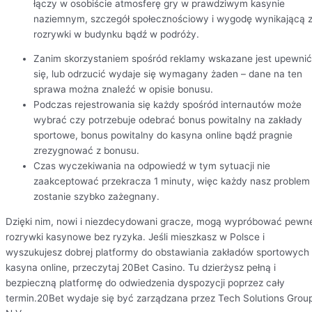
łączy w osobiście atmosferę gry w prawdziwym kasynie
naziemnym, szczegół społecznościowy i wygodę wynikającą 
rozrywki w budynku bądź w podróży.
Zanim skorzystaniem spośród reklamy wskazane jest upewnić
się, lub odrzucić wydaje się wymagany żaden – dane na ten
sprawa można znaleźć w opisie bonusu.
Podczas rejestrowania się każdy spośród internautów może
wybrać czy potrzebuje odebrać bonus powitalny na zakłady
sportowe, bonus powitalny do kasyna online bądź pragnie
zrezygnować z bonusu.
Czas wyczekiwania na odpowiedź w tym sytuacji nie
zaakceptować przekracza 1 minuty, więc każdy nasz problem
zostanie szybko zażegnany.
Dzięki nim, nowi i niezdecydowani gracze, mogą wypróbować pewn
rozrywki kasynowe bez ryzyka. Jeśli mieszkasz w Polsce i
wyszukujesz dobrej platformy do obstawiania zakładów sportowych 
kasyna online, przeczytaj 20Bet Casino. Tu dzierżysz pełną i
bezpieczną platformę do odwiedzenia dyspozycji poprzez cały
termin.20Bet wydaje się być zarządzana przez Tech Solutions Grou