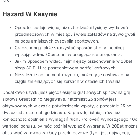
N.V.
Hazard W Kasynie
Operator podaje więcej niż czterdzieści tysięcy wydarzeń
przedmeczowych w miesiącu i wiele zakładów na żywo gwoli
najpopularniejszych dyscyplin sportowych.
Gracze mogą także skorzystać spośród strony mobilnej
wpisując adres 20bet.com w przeglądarce urządzenia.
Jakim Sposobem widać, najmniejszy przechowanie w 20bet
sięga 80 PLN za pośrednictwem portfeli cyfrowych.
Niezależnie od momentu wyniku, możemy je obstawiać na
ciągle zmieniających się kursach w czasie ich trwania.
Dodatkowo uzyskujesz pięćdziesięciu gratisowych spinów na grę
slotową Great Rhino Megaways, natomiast 25 spinów jest
aktywowanych w czasie potwierdzenia wpłaty, a pozostałe 25 po
dwudziestu czterech godzinach. Naprawdę, istnieje również
konieczność spełnienia wymagań ruchu (rollover) wynoszącego 40x
wartości bonusu, by móc później wypłacić wygrane. W 20Bet możn
obstawiać zarówno zakłady przedmeczowe (tych jest najwięcej),