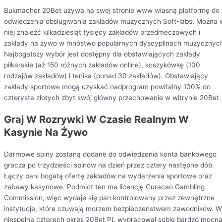
Bukmacher 20Bet używa na swej stronie www własną platformę do
odwiedzenia obsługiwania zakładów muzycznych Soft-labs. Można 
niej znaleźć kilkadziesiąt tysięcy zakładów przedmeczowych i
zakłady na żywo w mnóstwo popularnych dyscyplinach muzycznyc
Najbogatszy wybór jest dostępny dla obstawiających zakłady
piłkarskie (aż 150 różnych zakładów online), koszykówkę (100
rodzajów zakładów) i tenisa (ponad 30 zakładów). Obstawiający
zakłady sportowe mogą uzyskać nadprogram powitalny 100% do
czterysta złotych zbyt swój główny przechowanie w witrynie 20Bet.
Graj W Rozrywki W Czasie Realnym W
Kasynie Na Żywo
Darmowe spiny zostaną dodane do odwiedzenia konta bankowego
gracza po trzydzieści spinów na dzień przez cztery następne dób.
Łączy pani bogatą ofertę zakładów na wydarzenia sportowe oraz
zabawy kasynowe. Podmiot ten ma licencję Curacao Gambling
Commission, więc wydaje się pan kontrolowany przez zewnętrzne
instytucje, które czuwają morzem bezpieczeństwem zawodników. W
niespełna czterech okres 20Bet PL wypracował sobie bardzo mocn