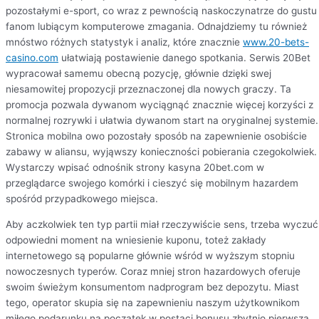
pozostałymi e-sport, co wraz z pewnością naskoczynatrze do gustu
fanom lubiącym komputerowe zmagania. Odnajdziemy tu również
mnóstwo różnych statystyk i analiz, które znacznie
www.20-bets-
casino.com
ułatwiają postawienie danego spotkania. Serwis 20Bet
wypracował samemu obecną pozycję, głównie dzięki swej
niesamowitej propozycji przeznaczonej dla nowych graczy. Ta
promocja pozwala dywanom wyciągnąć znacznie więcej korzyści z
normalnej rozrywki i ułatwia dywanom start na oryginalnej systemie.
Stronica mobilna owo pozostały sposób na zapewnienie osobiście
zabawy w aliansu, wyjąwszy konieczności pobierania czegokolwiek.
Wystarczy wpisać odnośnik strony kasyna 20bet.com w
przeglądarce swojego komórki i cieszyć się mobilnym hazardem
spośród przypadkowego miejsca.
Aby aczkolwiek ten typ partii miał rzeczywiście sens, trzeba wyczuć
odpowiedni moment na wniesienie kuponu, toteż zakłady
internetowego są popularne głównie wśród w wyższym stopniu
nowoczesnych typerów. Coraz mniej stron hazardowych oferuje
swoim świeżym konsumentom nadprogram bez depozytu. Miast
tego, operator skupia się na zapewnieniu naszym użytkownikom
miłego podarunku na początek w postaci bonusu zbytnio pierwszą