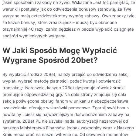
jakim sposobem i zakłady na żywo. Wskazane Jest też pamiętać, że
warunki i postulaty jak do odwiedzenia bonusów stanowią, że Twe
wygrane mają czterdziestokrotny wymóg zabawy. Owo znaczy tyle,
że każde bonusy, które zrealizujesz – muszą być obrócone
przynajmniej 40 razy, zanim będziesz w będzie wypłacić osiągnięte
spośród wymienionych wygrane.
W Jaki Sposób Mogę Wypłacić
Wygrane Spośród 20bet?
By wypłacić środki z 20Bet, należy przejść do odwiedzenia sekcji
wypłat, wybrać metodę płatności, podać kwotę i potwierdzić
transakcję. Nareszcie, kasyno 20Bet dysponuje również środki
promujące odpowiedzialną grę. Na dole strony znajduje się cała
sekcja poświęcona obsługi fanom w unikaniu niebezpieczeństwa
uzależnienia, oferując wskazówki pomocowe. Zgarnij swój bonus
powitalny i ciesz się najważniejszym doświadczeniem zabawy na
systemie. 20Bet PL nie uzyskał nadal autoryzacji hazardowej od
naszego Ministerstwa Finansów, jednak zawodnicy wraz z Naszego
Kraju mogą grać na naszej witrynie np. Od głównych momentów