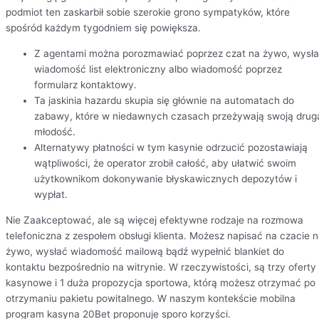
podmiot ten zaskarbił sobie szerokie grono sympatyków, które
spośród każdym tygodniem się powiększa.
Z agentami można porozmawiać poprzez czat na żywo, wysł
wiadomość list elektroniczny albo wiadomość poprzez
formularz kontaktowy.
Ta jaskinia hazardu skupia się głównie na automatach do
zabawy, które w niedawnych czasach przeżywają swoją drug
młodość.
Alternatywy płatności w tym kasynie odrzucić pozostawiają
wątpliwości, że operator zrobił całość, aby ułatwić swoim
użytkownikom dokonywanie błyskawicznych depozytów i
wypłat.
Nie Zaakceptować, ale są więcej efektywne rodzaje na rozmowa
telefoniczna z zespołem obsługi klienta. Możesz napisać na czacie 
żywo, wysłać wiadomość mailową bądź wypełnić blankiet do
kontaktu bezpośrednio na witrynie. W rzeczywistości, są trzy oferty
kasynowe i 1 duża propozycja sportowa, którą możesz otrzymać po
otrzymaniu pakietu powitalnego. W naszym kontekście mobilna
program kasyna 20Bet proponuje sporo korzyści.