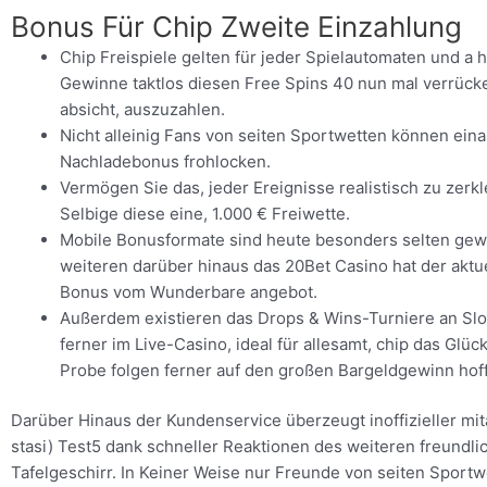
Bonus Für Chip Zweite Einzahlung
Chip Freispiele gelten für jeder Spielautomaten und a h
Gewinne taktlos diesen Free Spins 40 nun mal verrück
absicht, auszuzahlen.
Nicht alleinig Fans von seiten Sportwetten können ein
Nachladebonus frohlocken.
Vermögen Sie das, jeder Ereignisse realistisch zu zerkl
Selbige diese eine, 1.000 € Freiwette.
Mobile Bonusformate sind heute besonders selten ge
weiteren darüber hinaus das 20Bet Casino hat der aktue
Bonus vom Wunderbare angebot.
Außerdem existieren das Drops & Wins-Turniere an Sl
ferner im Live-Casino, ideal für allesamt, chip das Glüc
Probe folgen ferner auf den großen Bargeldgewinn hof
Darüber Hinaus der Kundenservice überzeugt inoffizieller mit
stasi) Test5 dank schneller Reaktionen des weiteren freundl
Tafelgeschirr. In Keiner Weise nur Freunde von seiten Sport