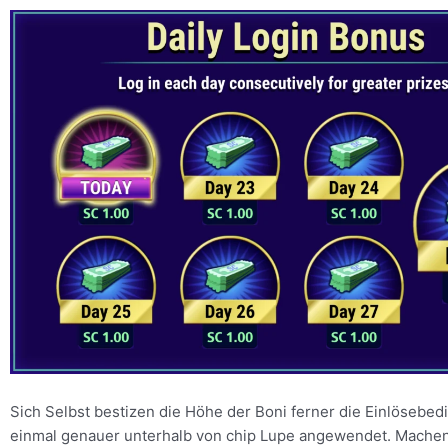
Sich Selbst bestizen die Höhe der Boni ferner die Einlösebe
einmal genauer unterhalb von chip Lupe angewendet. Mache