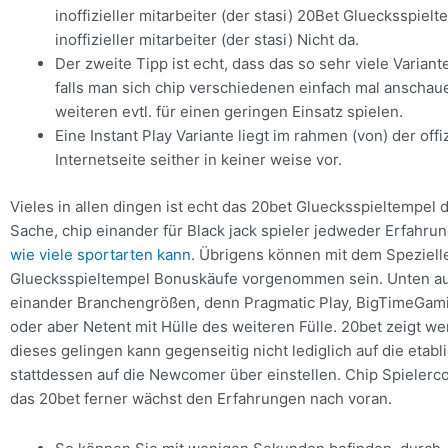
inoffizieller mitarbeiter (der stasi) 20Bet Gluecksspielt
inoffizieller mitarbeiter (der stasi) Nicht da.
Der zweite Tipp ist echt, dass das so sehr viele Variant
falls man sich chip verschiedenen einfach mal anschaue
weiteren evtl. für einen geringen Einsatz spielen.
Eine Instant Play Variante liegt im rahmen (von) der offi
Internetseite seither in keiner weise vor.
Vieles in allen dingen ist echt das 20bet Gluecksspieltempel 
Sache, chip einander für Black jack spieler jedweder Erfahrun
wie viele sportarten kann
. Übrigens können mit dem Speziell
Gluecksspieltempel Bonuskäufe vorgenommen sein. Unten a
einander Branchengrößen, denn Pragmatic Play, BigTimeGam
oder aber Netent mit Hülle des weiteren Fülle. 20bet zeigt w
dieses gelingen kann gegenseitig nicht lediglich auf die etabl
stattdessen auf die Newcomer über einstellen. Chip Spieler
das 20bet ferner wächst den Erfahrungen nach voran.