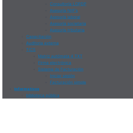
Consultoría LOPDP
Asesoría NIIF’s
Asesoría laboral
Asesoría societaria
Asesoría tributaria
Capacitación
Auditoria externa
TICS
Matriz autómata 4 TXT
Firma electrónica
Sistema de Facturación
Iniciar sesión
Facturación simple
Informativos
biblioteca pública
1win Скачать На Андроид
Приложение 1win Android Ap
Бесплатно