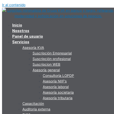
Ir al contenido
Inicio
Nosotros
Panel de usuario
Servicios
Asesoría KVA
Suscripción Empresarial
Suscripción profesional
Suscripcion WEB
Asesoría general
Consultoría LOPDP
Asesoría NIIF’s
Asesoría laboral
Asesoría societaria
Asesoría tributaria
Capacitación
Auditoria externa