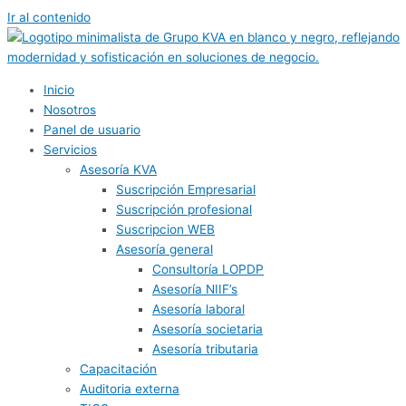
Ir al contenido
Inicio
Nosotros
Panel de usuario
Servicios
Asesoría KVA
Suscripción Empresarial
Suscripción profesional
Suscripcion WEB
Asesoría general
Consultoría LOPDP
Asesoría NIIF’s
Asesoría laboral
Asesoría societaria
Asesoría tributaria
Capacitación
Auditoria externa