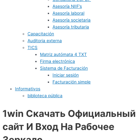
Asesoría NIIF’s
Asesoría laboral
Asesoría societaria
Asesoría tributaria
Capacitación
Auditoria externa
TICS
Matriz autómata 4 TXT
Firma electrónica
Sistema de Facturación
Iniciar sesión
Facturación simple
Informativos
biblioteca pública
1win Скачать Официальный
сайт И Вход На Рабочее
Зеркало