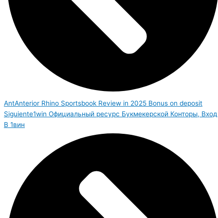
Ant
Anterior
Rhino Sportsbook Review in 2025 Bonus on deposit
Siguiente
1win Официальный ресурс Букмекерской Конторы, Вход
В 1вин