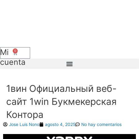
Ir
al
contenido
Mi
0
Carrito
cuenta
1вин Официальный веб-
сайт 1win Букмекерская
Контора
Jose Luis Nono
agosto 4, 2025
No hay comentarios