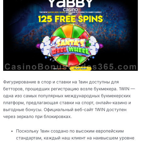
Фигурирование в спор и ставки на 1вин доступны для
бетторов, прошедших регистрацию возле букмекера. 1WIN —
одна изо самых популярных международных букмекерских
платформ, предлагающая ставки на спорт, онлайн-казино и
выгодные бонусы. Официальный веб-сайт 1WIN доступен
через зеркало при блокировках.
Поскольку 1вин создано по высоким европейским
стандартам, каждый наш клиент на наивысшем уровне