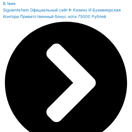
В 1вин
Siguiente
1win Официальный сайт ᐈ Казино И Букмекерская
Контора Приветственный бонус нота 75000 Рублей