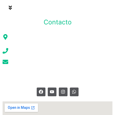
Contacto
Mariscal Foch E4-261 y Av. Rio Amazonas, Eq. Edificio Turisa
9no piso
(02) 6046 840
info@kva.com.ec
F
Y
I
W
a
o
n
h
c
u
s
a
e
t
t
t
b
u
a
s
o
b
g
a