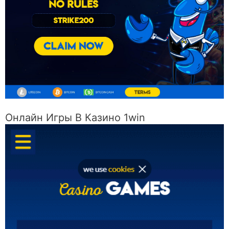
Онлайн Игры В Казино 1win