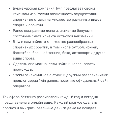
Букмекерская компания 1win предлагает своим
клиентам изо России возможность осуществлять
спортивные ставки на множество различных видов
спорта и событий.
Ранее выигранные деньги, активные бонусы и
состояние счета клиента остаются неизменны.
В 1win вам найдете множество разнообразных
спортивных событий, в том числе футбол, хоккей,
баскетбол, большой теннис, бокс, автоспорт и другие
виды спорта.
Сделать сие можно, если найти и использовать
промокоды.
Чтобы ознакомиться с этими и другими развлечениями
предлог серии 1win games, посетите официальный сайт
оператора.
Так сфера беттинга развивалась каждый год и сегодня
представлена в онлайн виде. Каждый краткое сделать
прогноз и выиграть реальные деньги даже не покидая