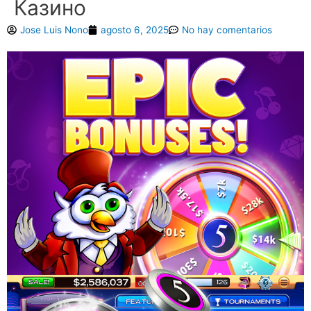
Казино
Jose Luis Nono
agosto 6, 2025
No hay comentarios