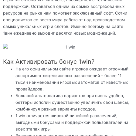
поддержкой. Оставаться одним из самых востребованных
ресурсов на рынке нам помогает эксклюзивный софт. Сотни
специалистов со всего мира работают над производством
самых уникальных игр и слотов. Именно поэтому на сайте
1вин ежедневно выходит десятки новых модификаций.
Как Активировать бонус 1win?
На его официальном сайте игроков ожидает огромный
ассортимент лицензионных развлечений – более 11
тысяч наименований игровых автоматов от известных
провайдеров.
Большой альтернатива вариантов при очень удобен,
беттеры исполин существенно увеличить свои шансы,
комбинируя разные варианты исходов.
1 win отличается широкой линейкой развлечений,
выгодными бонусами и поддержкой пользователей на
всех этапах игры.
Экспресс одно предлог самых востребованных