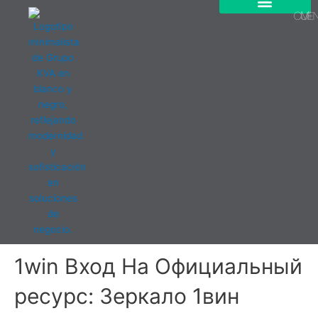
Ir
MI CU
al
Panel de usuario
contenido
1win Вход На Официальный
ресурс: Зеркало 1вин