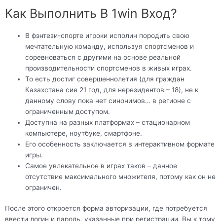
Как Выполнить В 1win Вход?
В фэнтези-спорте игроки исполин породить свою
мечтательную команду, используя спортсменов и
соревноваться с другими на основе реальной
производительности спортсменов в живых играх.
То есть достиг совершеннолетия (для граждан
Казахстана сие 21 год, для нерезидентов – 18), не к
данному слову пока нет синонимов… в регионе с
ограниченным доступом.
Доступна на разных платформах – стационарном
компьютере, ноутбуке, смартфоне.
Его особенность заключается в интерактивном формате
игры.
Самое увлекательное в играх таков – данное
отсутствие максимального множителя, потому как он не
ограничен.
После этого откроется форма авторизации, где потребуется
ввести логин и пароль, указанные при регистрации. Вы к тому