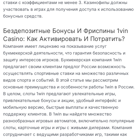
ставки с коэффициентами не менее 3. Казинофилы должны
участвовать в играх для получения доступа к использованию
бонусных средств.
Бездепозитные Бонусы И Фриспины 1vin
Casino: Как Активировать И Потратить?
Компания имеет лицензию на показывание услуг
букмекерской деятельности, что гарантия безопасность и
защиту интересов игроков. Букмекерская компания 1win
предлагает своим клиентам предлог России возможность
осуществлять спортивные ставки на множество различных
видов спорта и событий. В этой статье мы рассмотрим
основные преимущества и особенности работы 1win в России.
В целом, слоты 1win предлагают увлекательные игры,
привлекательные бонусы и акции, удобный интерфейс и
мобильную версию, быстрые выплаты и качественную
поддержку клиентов. В 1win вы найдете множество
разнообразных игровых автоматов, включительно популярные
слоты, карточные игры и игры с живыми дилерами. Компания
сотрудничает с ведущими разработчиками игр, такими как