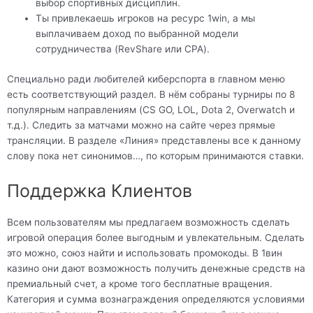
выбор спортивных дисциплин.
Ты привлекаешь игроков на ресурс 1win, а мы
выплачиваем доход по выбранной модели
сотрудничества (RevShare или CPA).
Специально ради любителей киберспорта в главном меню
есть соответствующий раздел. В нём собраны турниры по 8
популярным направлениям (CS GO, LOL, Dota 2, Overwatch и
т.д.). Следить за матчами можно на сайте через прямые
трансляции. В разделе «Линия» представлены все к данному
слову пока нет синонимов…, по которым принимаются ставки.
Поддержка Клиентов
Всем пользователям мы предлагаем возможность сделать
игровой операция более выгодным и увлекательным. Сделать
это можно, союз найти и использовать промокоды. В 1вин
казино они дают возможность получить денежные средств на
премиальный счет, а кроме того бесплатные вращения.
Категория и сумма вознаграждения определяются условиями