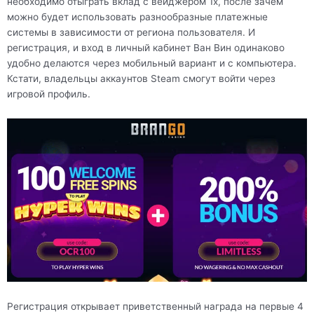
необходимо отыграть вклад с вейджером 1x, после зачем
можно будет использовать разнообразные платежные
системы в зависимости от региона пользователя. И
регистрация, и вход в личный кабинет Ван Вин одинаково
удобно делаются через мобильный вариант и с компьютера.
Кстати, владельцы аккаунтов Steam смогут войти через
игровой профиль.
Регистрация открывает приветственный награда на первые 4