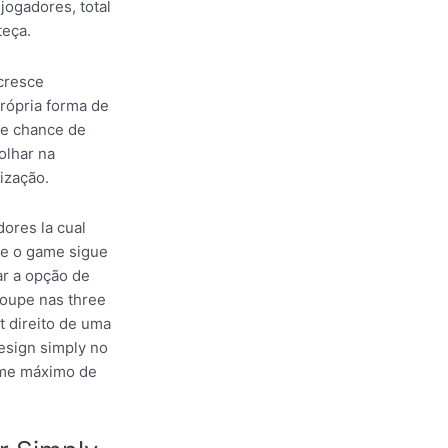
jogadores, total
teça.
 cresce
própria forma de
e chance de͏
olhar na
lização.
ores la cual
 ze o game sigue
ar a opção de
roupe nas three
t direito de uma
design simply no
orme máximo de