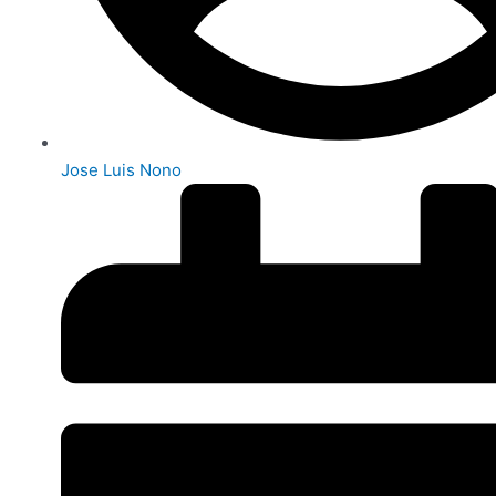
Jose Luis Nono