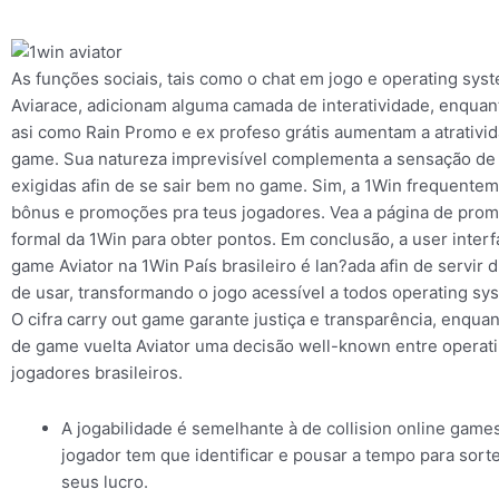
As funções sociais, tais como o chat em jogo e operating sys
Aviarace, adicionam alguma camada de interatividade, enqua
asi como Rain Promo e ex profeso grátis aumentam a atrativid
game. Sua natureza imprevisível complementa a sensação de
exigidas afin de se sair bem no game. Sim, a 1Win frequente
bônus e promoções pra teus jogadores. Vea a página de prom
formal da 1Win para obter pontos. Em conclusão, a user interf
game Aviator na 1Win País brasileiro é lan?ada afin de servir di
de usar, transformando o jogo acessível a todos operating sy
O cifra carry out game garante justiça e transparência, enquan
de game vuelta Aviator uma decisão well-known entre operat
jogadores brasileiros.
A jogabilidade é semelhante à de collision online games
jogador tem que identificar e pousar a tempo para sorte
seus lucro.