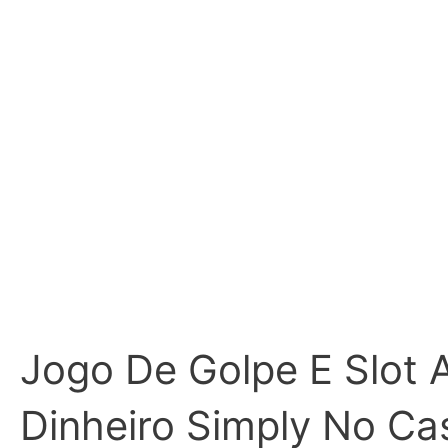
Ir
al
contenido
Jogo De Golpe E Slot 
Dinheiro Simply No Ca