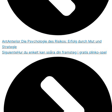
Ant
Anterior
Die Psychologie des Risikos: Erfolg durch Mut und
Strategie
Siguiente
Hur du enkelt kan spåra din framsteg i gratis plinko-spel