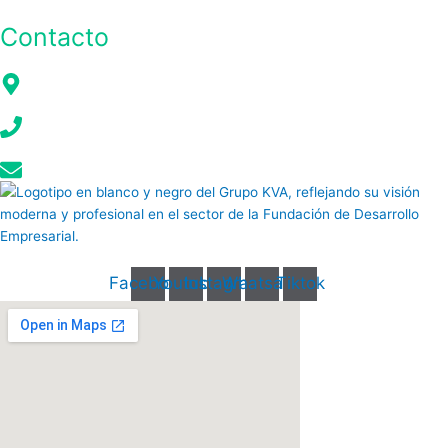
Contacto
Mariscal Foch E4-261 y Av. Rio Amazonas, Eq. Edificio Turisa 9no piso
(02) 6046 840
info@kva.com.ec
Facebook
Youtube
Instagram
Whatsapp
Tiktok