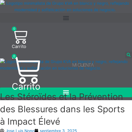
Ir
al
contenido
0
Carrito
0
MI CUENTA
Carrito
Les Stéroïdes et la Prévention
des Blessures dans les Sports
à Impact Élevé
Jose Luis Nono
septiembre 3, 2025