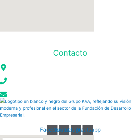
Conéctate
Contacto
Mariscal Foch E4-261 y Av. Rio Amazonas, Eq. Edificio Turisa 9no piso
(02) 6046 840
info@kva.com.ec
Facebook
Youtube
Instagram
Whatsapp