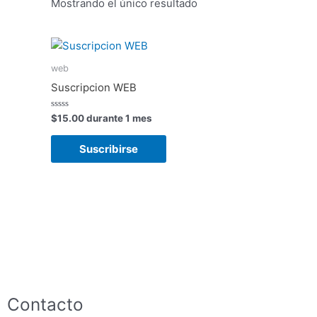
Mostrando el único resultado
web
Suscripcion WEB
Valorado
$
15.00
durante 1 mes
con
0
de
Suscribirse
5
Contacto