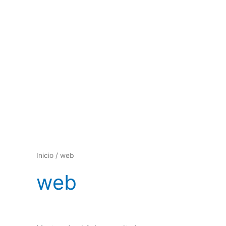
Ir
al
contenido
Inicio
/ web
web