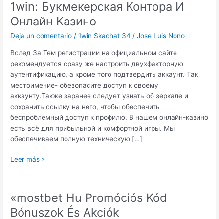
1win: Букмекерская Контора И
1win:
Букмекерская
Онлайн Казино
Контора
Deja un comentario
/
1win Skachat 34
/
Jose Luis Nono
И
Онлайн
Вслед За Тем регистрации на официальном сайте
Казино
рекомендуется сразу же настроить двухфакторную
аутентификацию, а кроме того подтвердить аккаунт. Так
местоимение- обезопасите доступ к своему
аккаунту.Также заранее следует узнать об зеркале и
сохранить ссылку на него, чтобы обеспечить
беспроблемный доступ к профилю. В нашем онлайн-казино
есть всё для прибыльной и комфортной игры. Мы
обеспечиваем полную техническую […]
Leer más »
«mostbet Hu Promóciós Kód
«mostbet
Hu
Bónuszok És Akciók
Promóciós