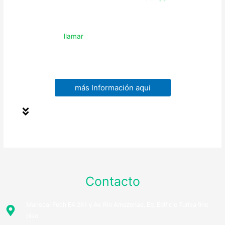
nuestros expertos, te faciliten una respuesta confiable.
El privilegio de
llamar
por
teléfono a nuestra oficina para,
salir de dudas.
más Información aqui
Contacto
Mariscal Foch E4-261 y Av. Rio Amazonas, Eq. Edificio Turisa 9no
piso