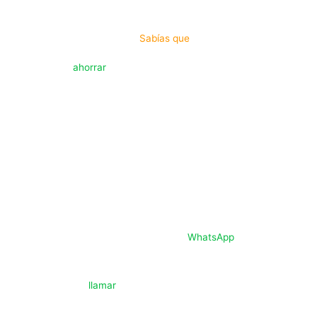
Sabías que
Puedes
ahorrar
mucho
tiempo de búsqueda con nuestra
suscripción
Compartir tus dudas en un grupo de
WhatsApp
, para que
nuestros expertos, te faciliten una respuesta confiable.
El privilegio de
llamar
por
teléfono a nuestra oficina para, salir
de dudas.