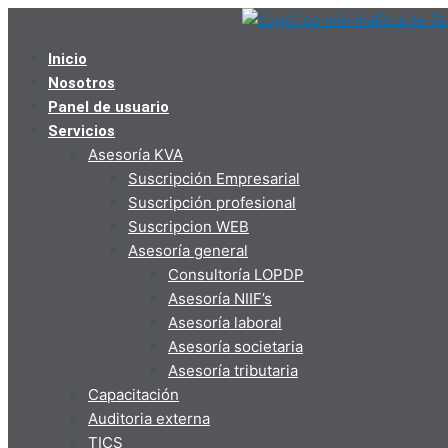
Ir
al
contenido
Inicio
Nosotros
Panel de usuario
Servicios
Asesoría KVA
Suscripción Empresarial
Suscripción profesional
Suscripcion WEB
Asesoría general
Consultoría LOPDP
Asesoría NIIF’s
Asesoría laboral
Asesoría societaria
Asesoría tributaria
Capacitación
Auditoria externa
TICS